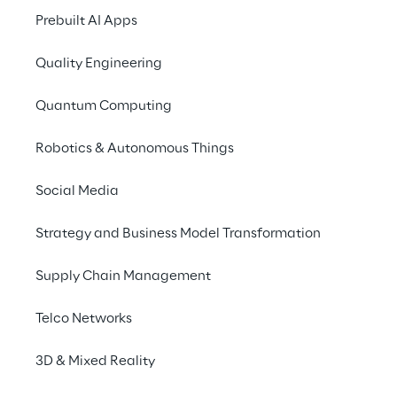
encomenda, entram em
 ação.
Prebuilt AI Apps
Como Reply, exercemos um papel de 
Quality Engineering
liderança no setor, com mais de 7000 lojas 
gerenciadas em todo o mundo usando 
Quantum Computing
experiência digital e soluções inovadoras de 
checkout, com dezenas de milhões de euros 
Robotics & Autonomous Things
em termos de transações realizadas para 
Social Media
marcas de 
luxo
 e moda.
Strategy and Business Model Transformation
Supply Chain Management
Telco Networks
3D & Mixed Reality