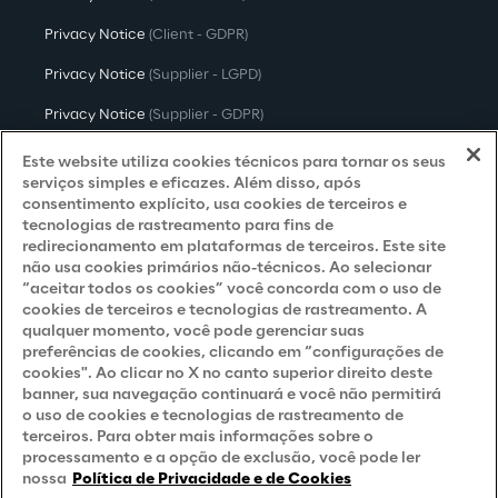
Privacy Notice
(Client - GDPR)
Privacy Notice
(Supplier - LGPD)
Privacy Notice
(Supplier - GDPR)
Privacy Notice
(Candidate - LGPD)
Este website utiliza cookies técnicos para tornar os seus
serviços simples e eficazes. Além disso, após
Privacy Notice
(Candidate - GDPR)
consentimento explícito, usa cookies de terceiros e
tecnologias de rastreamento para fins de
Privacy Notice
(Marketing)
redirecionamento em plataformas de terceiros. Este site
não usa cookies primários não-técnicos. Ao selecionar
Accessibility Statement
“aceitar todos os cookies” você concorda com o uso de
cookies de terceiros e tecnologias de rastreamento. A
qualquer momento, você pode gerenciar suas
preferências de cookies, clicando em “configurações de
Careers
cookies". Ao clicar no X no canto superior direito deste
banner, sua navegação continuará e você não permitirá
Contacts
o uso de cookies e tecnologias de rastreamento de
terceiros. Para obter mais informações sobre o
processamento e a opção de exclusão, você pode ler
nossa
Política de Privacidade e de Cookies