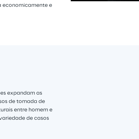
ça economicamente e 
pps
is
ões expandam as 
ssos de tomada de 
turais entre homem e 
variedade de casos 