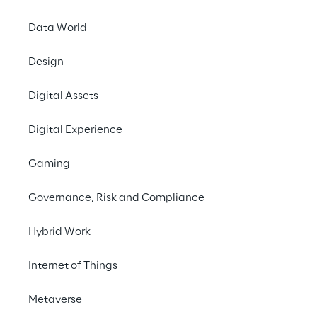
Data World
Uma evolução contínua
Design
IA agente, multimodalidade e muito mais
Digital Assets
Digital Experience
Olhando para o futuro
Gaming
Governance, Risk and Compliance
Hybrid Work
Uma evoluç
Internet of Things
A evolução da IA ge
eficiência e a versat
Metaverse
bem como por startup