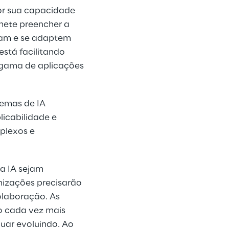
or sua capacidade 
mete preencher a 
ndam e se adaptem 
stá facilitando 
a gama de aplicações 
temas de IA 
licabilidade e 
plexos e 
a IA sejam 
izações precisarão 
olaboração. As 
o cada vez mais 
uar evoluindo. Ao 