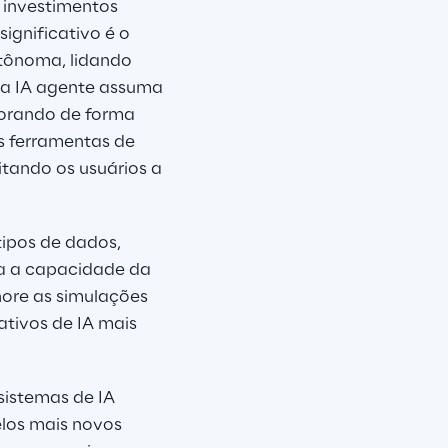
 investimentos 
gnificativo é o 
tônoma, lidando 
 a IA agente assuma 
orando de forma 
s ferramentas de 
tando os usuários a 
tipos de dados, 
a a capacidade da 
hore as simulações 
ativos de IA mais 
istemas de IA 
elos mais novos 