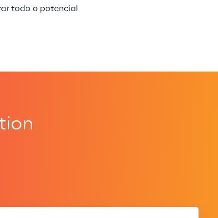
ar todo o potencial 
tion
.