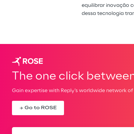
equilibrar inovação 
dessa tecnologia tr
The one click between 
Gain expertise with Reply’s worldwide network of 
Go to ROSE