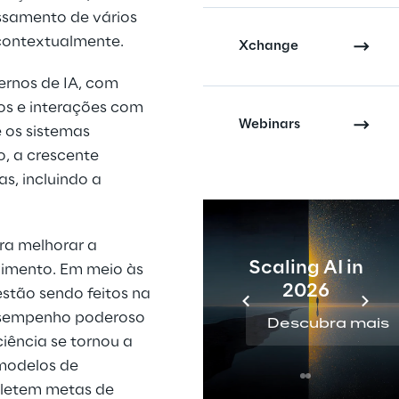
ssamento de vários 
 contextualmente.
Xchange
ernos de IA, com 
os e interações com 
Webinars
 os sistemas 
 a crescente 
s, incluindo a 
ra melhorar a 
Scaling AI in
imento. Em meio às 
2026
stão sendo feitos na 
desempenho poderoso 
Descubra mais
ência se tornou a 
modelos de 
fletem metas de 