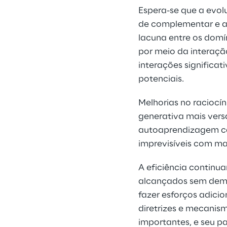
Espera-se que a evol
de complementar e am
lacuna entre os domí
por meio da interaçã
interações significa
potenciais.
Melhorias no raciocí
generativa mais versá
autoaprendizagem ca
imprevisíveis com mai
A eficiência continua
alcançados sem deman
fazer esforços adici
diretrizes e mecanis
importantes, e seu p