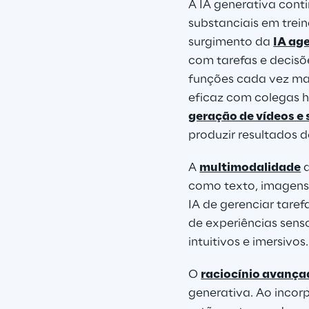
A IA generativa cont
substanciais em trei
surgimento da 
IA ag
com tarefas e decisõ
funções cada vez ma
eficaz com colegas h
geração de vídeos e s
produzir resultados d
A 
multimodalidade
 
como texto, imagens
IA de gerenciar tare
de experiências senso
intuitivos e imersivos.
O 
raciocínio avança
generativa. Ao incorp