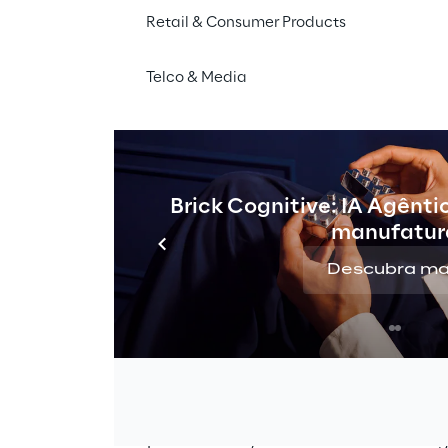
Retail & Consumer Products
Telco & Media
Brick Cognitive: IA Agênti
manufatur
Descubra ma
ão contínua
nerativa tem sido marcada por avanços constantes qu
ilidade. Esses desenvolvimentos, impulsionados por gra
s e expansões especializadas, estão focados na integ