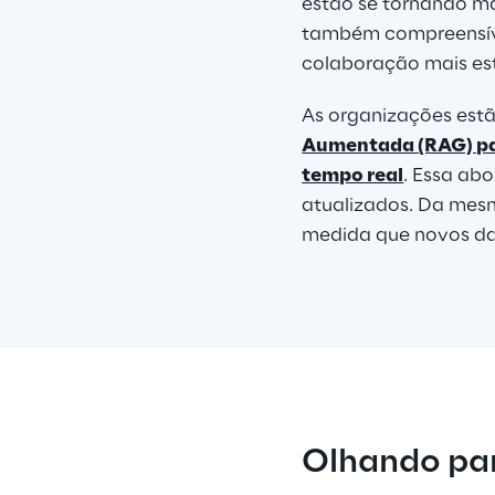
estão se tornando m
também compreensíve
colaboração mais est
As organizações est
Aumentada (RAG) par
tempo real
. Essa ab
atualizados. Da mes
medida que novos da
Olhando par