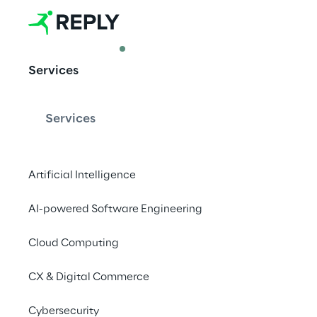
ARTICLE
Services
IA generativa
Services
Um ponto de vista sob
influenciam a adoção
Artificial Intelligence
organizações em 202
AI-powered Software Engineering
Baixe o docume
Cloud Computing
CX & Digital Commerce
Cybersecurity