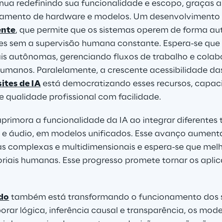
inua redefinindo sua funcionalidade e escopo, graças a
namento de hardware e modelos. Um desenvolvimento si
ente
, que permite que os sistemas operem de forma au
es sem a supervisão humana constante. Espera-se que
is autônomas, gerenciando fluxos de trabalho e colab
umanos. Paralelamente, a crescente acessibilidade da
ites de IA
 está democratizando esses recursos, capaci
e qualidade profissional com facilidade.
aprimora a funcionalidade da IA ao integrar diferentes 
 e áudio, em modelos unificados. Esse avanço aument
fas complexas e multidimensionais e espera-se que mel
riais humanas. Esse progresso promete tornar os aplic
do
 também está transformando o funcionamento dos s
orar lógica, inferência causal e transparência, os mod