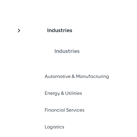
Industries
: 8 insights para 202
Industries
re os principais fatores que 
 da IA generativa pelas 
Automotive & Manufacturing
5 e além.
Energy & Utilities
nto completo
Financial Services
Logistics