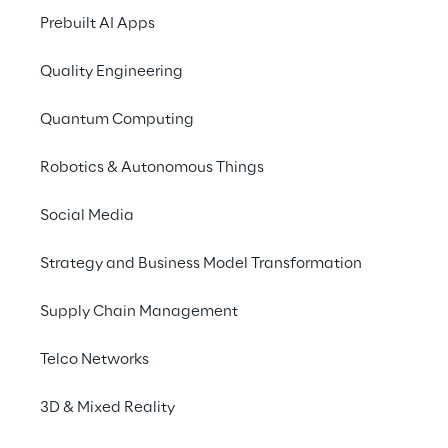
dos sistemas de IA e
Prebuilt AI Apps
tipos de dados, além
Quality Engineering
A adaptabilidade sur
Quantum Computing
ênfase crescente em 
o usuário. Isso redu
Robotics & Autonomous Things
permaneçam eficazes
autonomia da IA está 
Social Media
tomada de decisões,
Strategy and Business Model Transformation
Os principais proved
eficiência da IA
, qu
Supply Chain Management
preocupações com as 
otimização de hardw
Telco Networks
e, ao mesmo tempo, m
3D & Mixed Reality
principal prioridade
eficiência energétic