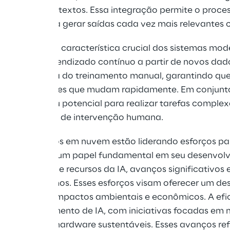
m diversos contextos. Essa integração permite o proce
 do texto, para gerar saídas cada vez mais relevantes
giu como uma característica crucial dos sistemas mod
permitir o aprendizado contínuo a partir de novos dad
z a dependência do treinamento manual, garantindo que
 em ambientes que mudam rapidamente. Em conjunto,
liberando seu potencial para realizar tarefas complexa
 como mínimo de intervenção humana.
ores de serviços em nuvem estão liderando esforços pa
e desempenha um papel fundamental em seu desenvolv
demandas de recursos da IA, avanços significativos e
are e algoritmos. Esses esforços visam oferecer um 
inimizar os impactos ambientais e econômicos. A efici
 no desenvolvimento de IA, com iniciativas focadas em 
a e designs de hardware sustentáveis. Esses avanços re