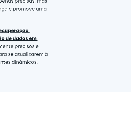
enas precisas, mas 
ança e promove uma 
ecuperação 
ão de dados em 
ente precisos e 
ara se atualizarem à 
ntes dinâmicos.