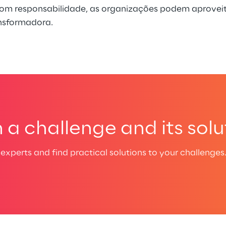
com responsabilidade, as organizações podem aproveit
ansformadora.
a challenge and its solu
experts and find practical solutions to your challenges