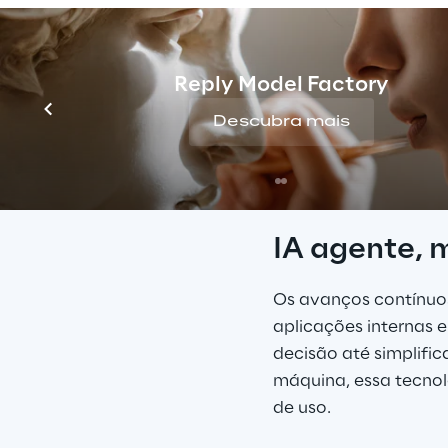
sustentabilidade ma
ambientalmente viáv
Reply Model Factory
Descubra mais
IA agente, 
Os avanços contínuo
aplicações internas 
decisão até simplific
máquina, essa tecnol
de uso.