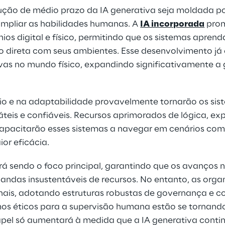
ução de médio prazo da IA generativa seja moldada p
pliar as habilidades humanas. A 
IA incorporada
 pro
nios digital e físico, permitindo que os sistemas apre
o direta com seus ambientes. Esse desenvolvimento já e
tivas no mundo físico, expandindo significativamente 
nio e na adaptabilidade provavelmente tornarão os sis
teis e confiáveis. Recursos aprimorados de lógica, exp
pacitarão esses sistemas a navegar em cenários com
or eficácia.
rá sendo o foco principal, garantindo que os avanços n
das insustentáveis de recursos. No entanto, as organ
onais, adotando estruturas robustas de governança e c
mos éticos para a supervisão humana estão se tornand
apel só aumentará à medida que a IA generativa contin