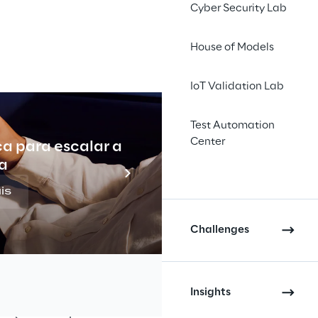
INDEX
Cyber Security Lab
House of Models
IoT Validation Lab
Test Automation
Center
ca para escalar a
Indu
a
is
Challenges
e visam aumentar a 
Insights
ndes fornecedores, 
ração mais perfeita 