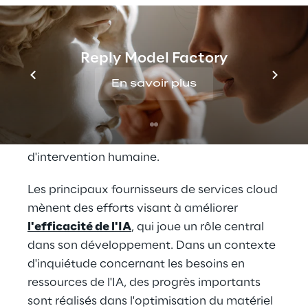
utilisateurs. Cela réduit le recours à la 
reconversion manuelle, garantissant ainsi 
que les systèmes restent efficaces dans des 
Reply Model Factory
environnements en évolution rapide. 
Parallèlement, l'autonomie croissante de l'IA 
En savoir plus
permet de libérer son potentiel pour 
effectuer des tâches complexes, y compris 
la prise de décisions, avec un minimum 
d'intervention humaine.
Les principaux fournisseurs de services cloud 
mènent des efforts visant à améliorer 
l'efficacité de l'IA
, qui joue un rôle central 
dans son développement. Dans un contexte 
d'inquiétude concernant les besoins en 
ressources de l'IA, des progrès importants 
sont réalisés dans l'optimisation du matériel 