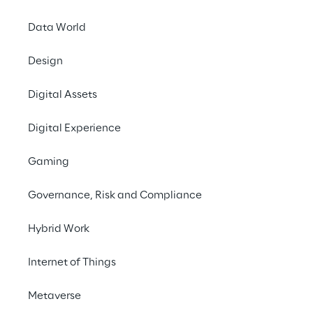
Data World
INDEX
Design
Une évolution continue
Digital Assets
Digital Experience
IA agentique, multimodalité, etc.
Gaming
Perspectives d'avenir
Governance, Risk and Compliance
Hybrid Work
Une évolution continue
Internet of Things
Metaverse
L'évolution de l'IA générative a été marquée 