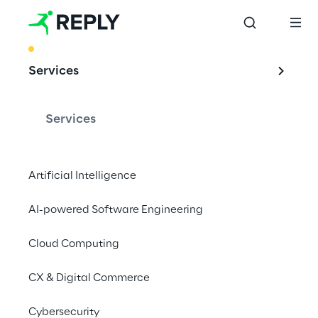
BEST PRACTICE
Services
Desenvolvimento 
seguro de software 
Services
com IA
Artificial Intelligence
AI-powered Software Engineering
A Reply desenvolveu um conjunto de 
agentes que apoiam o desenvolvedor na 
Cloud Computing
análise e no desenvolvimento para reduzir 
CX & Digital Commerce
os riscos de segurança cibernética.
Cybersecurity