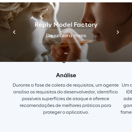
Os principais recursos 
do Secure Agents Suite
Reply Model Factory
Descubra mais
Análise
Durante a fase de coleta de requisitos, um agente 
Um a
analisa os requisitos do desenvolvedor, identifica 
ID
possíveis superfícies de ataque e oferece 
ade
recomendações de melhores práticas para 
gar
proteger o aplicativo.
forne