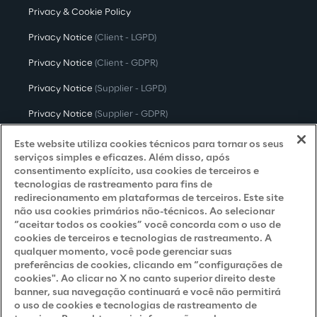
Privacy & Cookie Policy
Privacy Notice
(Client - LGPD)
Privacy Notice
(Client - GDPR)
Privacy Notice
(Supplier - LGPD)
Privacy Notice
(Supplier - GDPR)
Privacy Notice
(Candidate - LGPD)
Este website utiliza cookies técnicos para tornar os seus
serviços simples e eficazes. Além disso, após
Privacy Notice
(Candidate - GDPR)
consentimento explícito, usa cookies de terceiros e
tecnologias de rastreamento para fins de
Privacy Notice
(Marketing)
redirecionamento em plataformas de terceiros. Este site
não usa cookies primários não-técnicos. Ao selecionar
Accessibility Statement
“aceitar todos os cookies” você concorda com o uso de
cookies de terceiros e tecnologias de rastreamento. A
qualquer momento, você pode gerenciar suas
preferências de cookies, clicando em “configurações de
Careers
cookies". Ao clicar no X no canto superior direito deste
banner, sua navegação continuará e você não permitirá
Contacts
o uso de cookies e tecnologias de rastreamento de