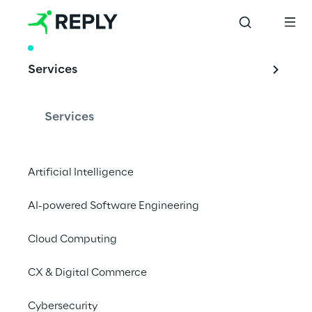
RESEARCH
Services
Tendências do 
realismo 3D
Services
Artificial Intelligence
O relatório delineia as tendências 
AI-powered Software Engineering
contemporâneas da tecnologia 3D e seu 
impacto na remodelação de nossa 
Cloud Computing
compreensão da realidade.
CX & Digital Commerce
O 3D encontra a 
Cybersecurity