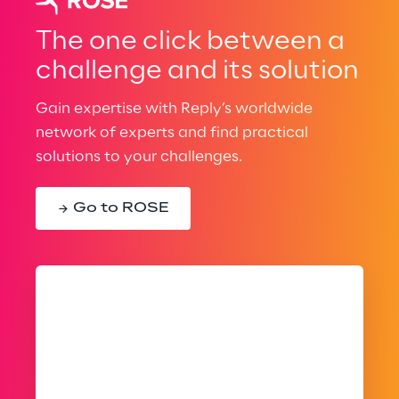
The one click between a
challenge and its solution
Gain expertise with Reply’s worldwide
network of experts and find practical
solutions to your challenges.
Go to ROSE