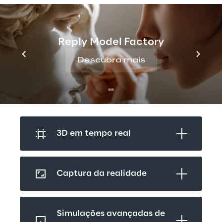
tendências em 3D
Usando a 
plataforma Reply Sonar
, criamos 
um mapa das tendências relevantes 
Reply Model Factory
relacionadas à evolução do realismo 3D, 
Descubra mais
com base em sua ocorrência em artigos de 
mídia especializada, mídia de massa, 
patentes e publicações científicas.
3D em tempo real
Captura da realidade
Simulações avançadas de 