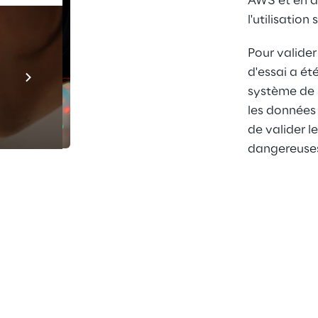
AWS et en an
l'utilisation 
Pour valider
Prebuilt AI Apps
d'essai a été
En savoir plus
système de 
les données
de valider l
dangereuse