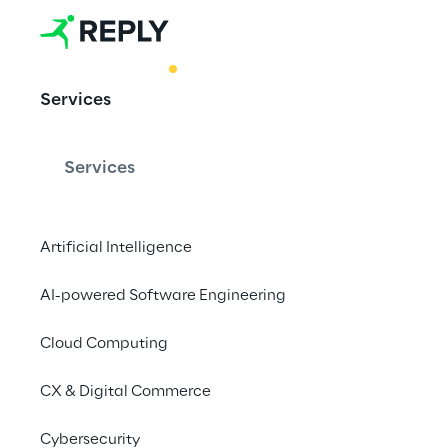
BEST PRACTICE
Services
La surveillan
conducteur a
Services
delà des cap
Artificial Intelligence
AI-powered Software Engineering
Exploitant le potentie
explore l'avenir des 
Cloud Computing
développant une appr
CX & Digital Commerce
sans capteur pour ide
avec facultés affaibli
Cybersecurity