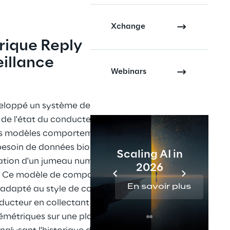
Xchange
ique Reply 
illance 
Webinars
eloppé un système de 
 de l'état du conducteur basé sur 
es modèles comportementaux 
besoin de données biométriques) 
Scaling AI in
éation d'un jumeau numérique du 
2026
. Ce modèle de comportement 
En savoir plus
 adapté au style de conduite de 
ucteur en collectant des 
émétriques sur une plateforme 