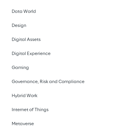
Data World
Design
Digital Assets
Restez vigi
Digital Experience
Gaming
Afin de réduire le n
Governance, Risk and Compliance
de surveillance de l
de détecter les situ
Hybrid Work
conduite sous infl
également requises p
Internet of Things
les nouveaux types 
Metaverse