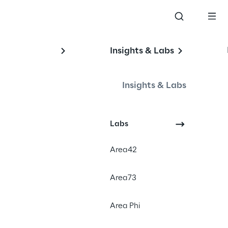
Insights & Labs
au-
Insights & Labs
Labs
Area42
#Impaired driving detection
#Driver state monitoring
Area73
#Artificial Intelligence on the 
edge
Area Phi
#Traffic scenario-based testing