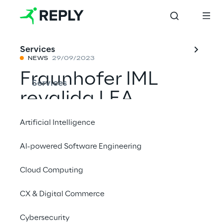
Services
NEWS
29/09/2023
Fraunhofer IML
Services
revalida LEA
REPLY™
Artificial Intelligence
AI-powered Software Engineering
Compartilhar com um amigo
Cloud Computing
CX & Digital Commerce
29 de setembro de 2023
Cybersecurity