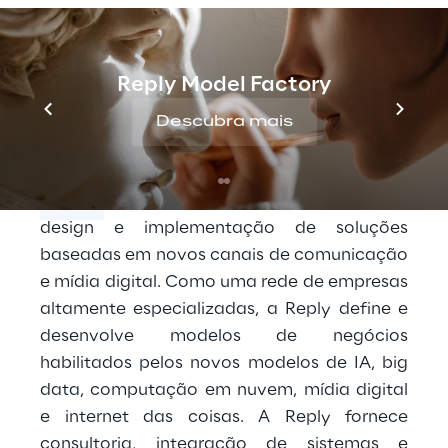
o sistema mais adequado de acordo com
vários critérios de pesquisa.
Reply Model Factory
Descubra mais
Reply
A Reply [EXM, STAR: REY] é especializada no
design e implementação de soluções
baseadas em novos canais de comunicação
e mídia digital. Como uma rede de empresas
altamente especializadas, a Reply define e
desenvolve modelos de negócios
habilitados pelos novos modelos de IA, big
data, computação em nuvem, mídia digital
e internet das coisas. A Reply fornece
consultoria, integração de sistemas e