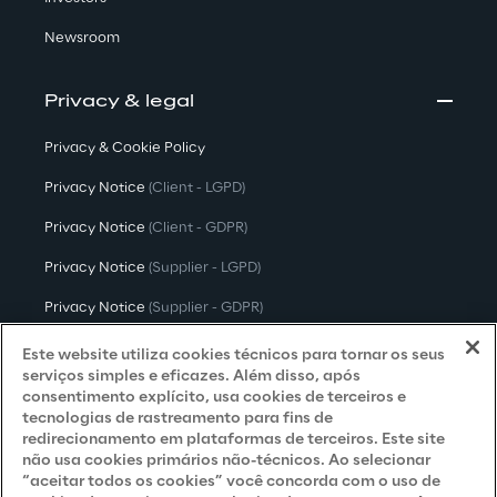
Newsroom
Privacy & legal
Privacy & Cookie Policy
Privacy Notice
(Client - LGPD)
Privacy Notice
(Client - GDPR)
Privacy Notice
(Supplier - LGPD)
Privacy Notice
(Supplier - GDPR)
Privacy Notice
(Candidate - LGPD)
Este website utiliza cookies técnicos para tornar os seus
serviços simples e eficazes. Além disso, após
Privacy Notice
(Candidate - GDPR)
consentimento explícito, usa cookies de terceiros e
tecnologias de rastreamento para fins de
Privacy Notice
(Marketing)
redirecionamento em plataformas de terceiros. Este site
não usa cookies primários não-técnicos. Ao selecionar
Accessibility Statement
“aceitar todos os cookies” você concorda com o uso de