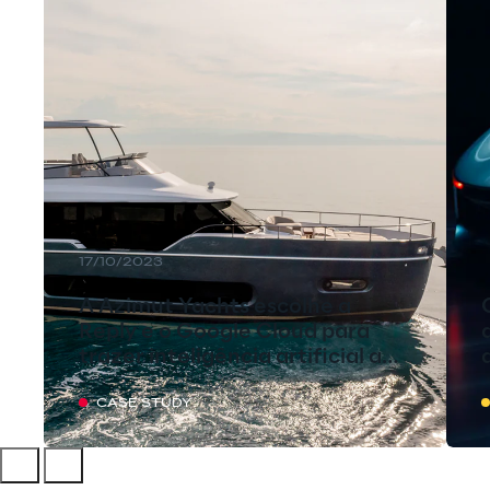
17/10/2023
A Azimut Yachts escolhe a
Reply e o Google Cloud para
trazer inteligência artificial a
bordo
CASE STUDY