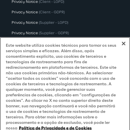
Privacy Notice
(Client - LGPD)
Privacy Notice
(Client - GDPR)
Privacy Notice
(Supplier - LGPD)
Privacy Notice
(Supplier - GDPR)
Privacy Notice
(Candidate - LGPD)
Este website utiliza cookies técnicos para tornar os seus
serviços simples e eficazes. Além disso, após
Privacy Notice
(Candidate - GDPR)
consentimento explícito, usa cookies de terceiros e
tecnologias de rastreamento para fins de
Privacy Notice
(Marketing)
redirecionamento em plataformas de terceiros. Este site
não usa cookies primários não-técnicos. Ao selecionar
Accessibility Statement
“aceitar todos os cookies” você concorda com o uso de
cookies de terceiros e tecnologias de rastreamento. A
qualquer momento, você pode gerenciar suas
preferências de cookies, clicando em “configurações de
Careers
cookies". Ao clicar no X no canto superior direito deste
banner, sua navegação continuará e você não permitirá
Contacts
o uso de cookies e tecnologias de rastreamento de
terceiros. Para obter mais informações sobre o
processamento e a opção de exclusão, você pode ler
nossa
Política de Privacidade e de Cookies