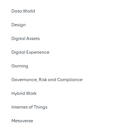
Descarregar a pesquisa
Data World
#Servitization
Design
#Smart Home
#Industrial IoT
Digital Assets
#Smart Car
Digital Experience
Gaming
Governance, Risk and Compliance
Os produtos conectados 
estão se tornando 
Hybrid Work
difundidos
Internet of Things
Os avanços em miniaturização, eficiência 
Metaverse
energética e conectividade sem fio levaram 