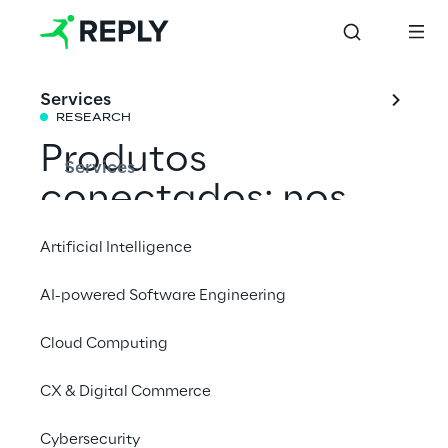
Services
RESEARCH
Produtos 
Services
conectados: nos 
bastidores
Artificial Intelligence
AI-powered Software Engineering
Esta pesquisa investiga a inovação e as 
tendências de soluções conectadas para 
Cloud Computing
consumidores, mobilidade, saúde e usos 
CX & Digital Commerce
industriais.
Cybersecurity