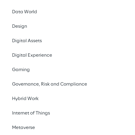
Data World
Na aldeia o jogador 
precisão, estimulando
Design
ligadas por um objeti
preparar pacotes, po
Digital Assets
Cada elemento foi pr
criança se sinta deci
Digital Experience
A Kinder tinha que r
Gaming
Gargamel que atrapal
Governance, Risk and Compliance
missão, e assim con
truques de mágica, a
Hybrid Work
Internet of Things
Metaverse