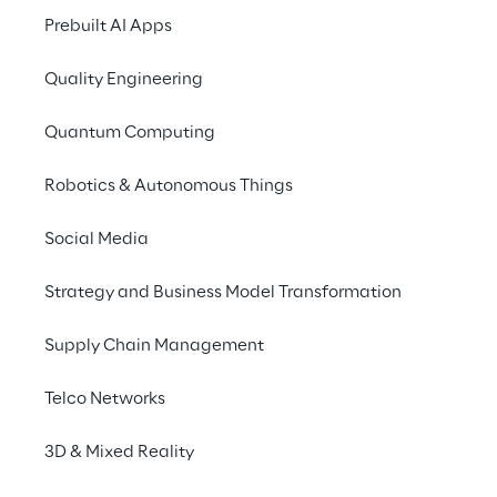
Prebuilt AI Apps
Quality Engineering
Quantum Computing
Robotics & Autonomous Things
Social Media
Strategy and Business Model Transformation
We are
Company Profile
Supply Chain Management
Offices
Telco Networks
Investors
3D & Mixed Reality
Newsroom