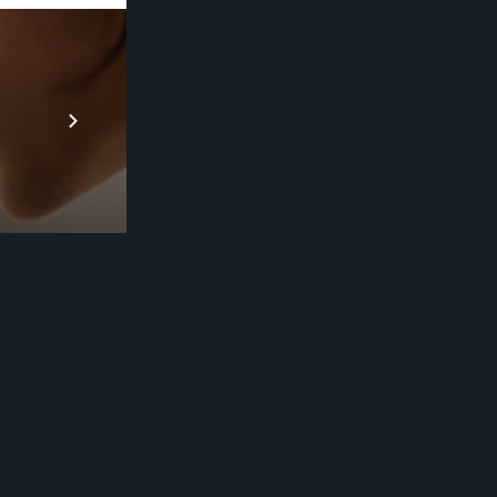
Prebuilt AI A
Descubra ma