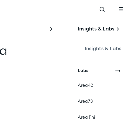
Insights & Labs
ia
Insights & Labs
Labs
App Design
Area42
Gaming
Area73
 uma experiência de
Area Phi
ilme "Smurfs 2" e
para viver e jogar.