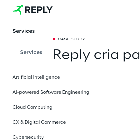
Services
CASE STUDY
Reply cria p
Services
"Smurf" Bluvi
Artificial Intelligence
Compartilhar 
AI-powered Software Engineering
Cloud Computing
CX & Digital Commerce
Com a consultoria cr
jogo ambientada na a
Cybersecurity
depois continua prese