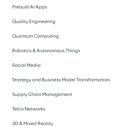
até a direção autônoma de automóveis.
Prebuilt AI Apps
Quality Engineering
Quantum Computing
Robotics & Autonomous Things
Social Media
Strategy and Business Model Transformation
Foco principal
Supply Chain Management
Tecnologias inovadoras abrem novas 
Telco Networks
possibilidades para a 
Inteligência 
Artificial
. As ferramentas de computação 
3D & Mixed Reality
de ponta que reduzem a latência, assim 