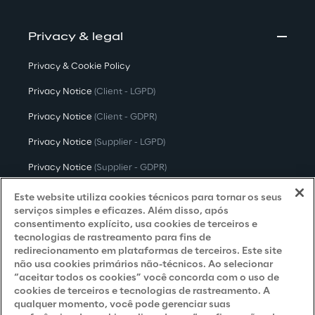
Privacy & legal
Privacy & Cookie Policy
Privacy Notice
(Client - LGPD)
Privacy Notice
(Client - GDPR)
Privacy Notice
(Supplier - LGPD)
Privacy Notice
(Supplier - GDPR)
Privacy Notice
(Candidate - LGPD)
Este website utiliza cookies técnicos para tornar os seus
serviços simples e eficazes. Além disso, após
Privacy Notice
(Candidate - GDPR)
consentimento explícito, usa cookies de terceiros e
tecnologias de rastreamento para fins de
Privacy Notice
(Marketing)
redirecionamento em plataformas de terceiros. Este site
não usa cookies primários não-técnicos. Ao selecionar
Accessibility Statement
“aceitar todos os cookies” você concorda com o uso de
cookies de terceiros e tecnologias de rastreamento. A
qualquer momento, você pode gerenciar suas