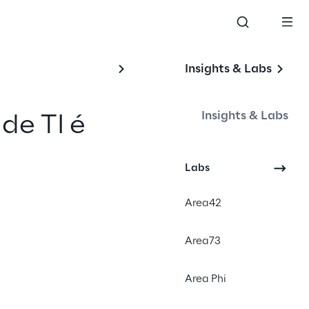
Insights & Labs
Insights & Labs
de TI é 
ntas para 
Labs
s da IA 
Area42
papel, 
no 
Area73
vos.
Area Phi