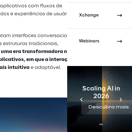
aplicativos com fluxos de 
idos e experiências de usuário 
Xchange
ntam interfaces conversacionais, 
Webinars
 estruturas tradicionais, 
 
uma era transformadora no 
plicativos, em que a interação do 
ais intuitiva
 e adaptável.
Scaling AI in
2026
Descubra mais