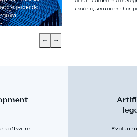
dinamicamente a navega
tando o poder da
usuário, sem caminhos pr
natural.
lopment 
Artif
leg
e software
Evolua m