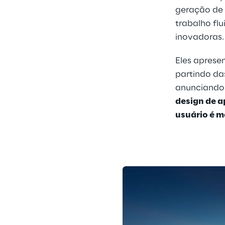
geração de 
trabalho flu
inovadoras.
Eles aprese
partindo das
anunciando
design de a
usuário é m
etura 
uro