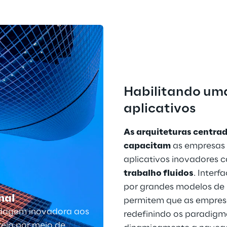
Habilitando um
aplicativos
As arquiteturas centrad
capacitam
 as empresas
aplicativos inovadores c
trabalho fluidos
. Inter
por grandes modelos de 
nal
permitem que as empresa
dagem inovadora aos
redefinindo os paradigm
rejo por meio de