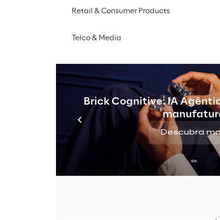
Retail & Consumer Products
A mudança ma
Telco & Media
profunda nas 
arquiteturas d
todos os tem
Brick Cognitive: IA Agênti
As arquitet
manufatur
tendências
Descubra ma
soluções mó
uma 
mudanç
surgimento 
reimaginaçã
acomodar di
ao mesmo te
Essa evoluç