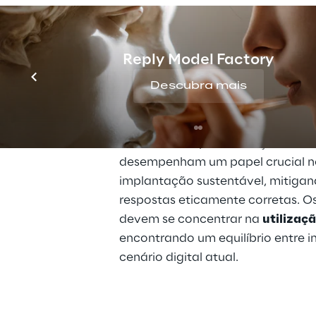
A IA generativa está transformand
corporativas, capacitando os arqui
Reply Model Factory
arquiteturas adaptáveis para um
com os sistemas existentes e pro
Descubra mais
utilizam a IA de terceiros. O emp
fundamentais garante adaptabilida
cenário em rápida evolução. Os 
A
desempenham um papel crucial n
implantação sustentável, mitigand
respostas eticamente corretas. Os
devem se concentrar na 
utilizaç
encontrando um equilíbrio entre i
cenário digital atual.