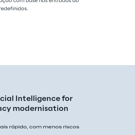
ção com base nas entradas do 
edefinidos.
icial Intelligence for 
acy modernisation
ais rápido, com menos riscos