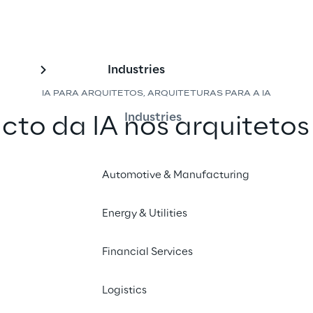
Industries
IA PARA ARQUITETOS, ARQUITETURAS PARA A IA
Industries
to da IA nos arquitetos 
a exige arquiteturas pro
Automotive & Manufacturing
 se adaptarem aos avanço
tiva e remodelarem seu 
Energy & Utilities
pulsionando a inovação 
Financial Services
envolvimento de aplicati
Logistics