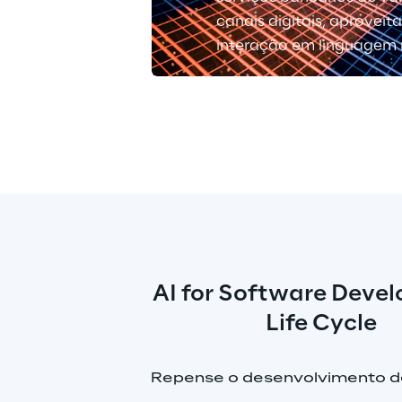
canais digitais, aprovei
interação em linguagem 
AI for Software Deve
Life Cycle
Repense o desenvolvimento d