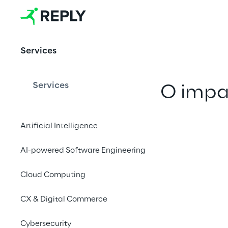
architecture
s powered 
Services
by AI
Services
O impac
duplo: el
Artificial Intelligence
IA para
AI-powered Software Engineering
genera
im
Cloud Computing
des
CX & Digital Commerce
Cybersecurity