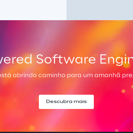
ered Software Engi
está abrindo caminho para um amanhã prep
Descubra mais