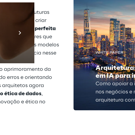
o as infraestruturas 
tetos de TI a criar 
Prebuilt AI A
a integração perfeita 
jetos
 inovadores que 
Descubra ma
rego de diversos modelos 
de e resiliência nesse 
WHITE PAPER
I Guardrails
Arquitetura
o aprimoramento da 
em IA para i
o erros e orientando 
Como apoiar a 
 arquitetos agora 
nos negócios e
ão ética de dados
, 
arquitetura conf
novação e ética no 