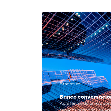
CASE STUDY
Banco conversacio
Apresentando uma abor
serviços bancários de va