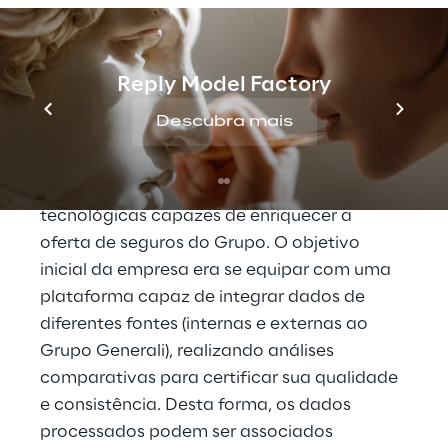
o Grupo Generali Italia
Generali Jeniot
 é a empresa do Grupo 
Reply Model Factory
Generali Italia dedicada ao 
Descubra mais
desenvolvimento de serviços inovadores no 
campo da Internet das Coisas e Seguros 
Conectados, que oferece soluções 
tecnológicas capazes de enriquecer a 
oferta de seguros do Grupo. O objetivo 
inicial da empresa era se equipar com uma 
plataforma capaz de integrar dados de 
diferentes fontes (internas e externas ao 
Grupo Generali), realizando análises 
comparativas para certificar sua qualidade 
e consistência. Desta forma, os dados 
processados podem ser associados 