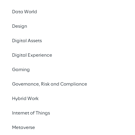
serviços telemáticos relacionados aos 
Data World
produtos de seguros.
Design
Digital Assets
INDEX
Digital Experience
O desafio
Gaming
O contexto
Governance, Risk and Compliance
Hybrid Work
A solução
Internet of Things
Como fizemos
Metaverse