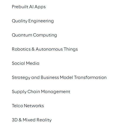
dar suporte na adoção 
Prebuilt AI Apps
de copilotos 
personalizados.
Quality Engineering
Quantum Computing
Robotics & Autonomous Things
Três níveis de prontidão, 
Social Media
três abordagens de 
Strategy and Business Model Transformation
adoção
Supply Chain Management
Telco Networks
3D & Mixed Reality