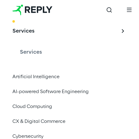
BEST PRACTICE
Services
Impulsionando a 
adoção do Copilot
Services
Artificial Intelligence
Estamos apoiando organizações em 
AI-powered Software Engineering
diferentes níveis de prontidão para a 
adoção de copilotos baseados em IA.
Cloud Computing
CX & Digital Commerce
#Copilot
Cybersecurity
#Generative AI