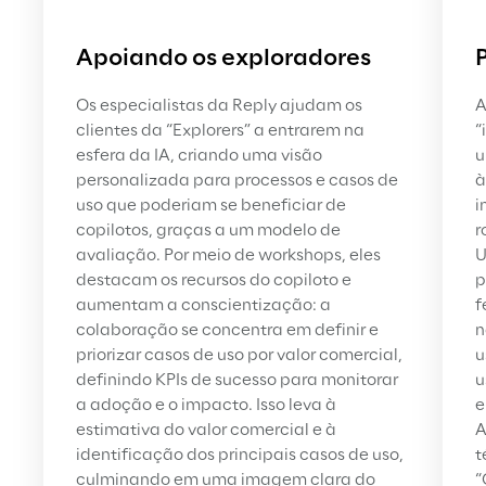
Apoiando os exploradores
Os especialistas da Reply ajudam os 
A
clientes da “Explorers” a entrarem na 
“
esfera da IA, criando uma visão 
u
personalizada para processos e casos de 
à
uso que poderiam se beneficiar de 
i
copilotos, graças a um modelo de 
r
avaliação. Por meio de workshops, eles 
U
destacam os recursos do copiloto e 
p
aumentam a conscientização: a 
f
colaboração se concentra em definir e 
n
priorizar casos de uso por valor comercial, 
u
definindo KPIs de sucesso para monitorar 
u
a adoção e o impacto. Isso leva à 
e
estimativa do valor comercial e à 
A
identificação dos principais casos de uso, 
t
culminando em uma imagem clara do 
“