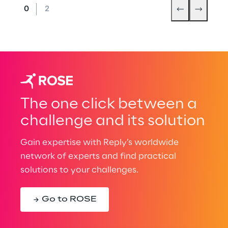
The one click between a
challenge and its solution
Gain expertise with Reply’s worldwide
network of experts and find practical
solutions to your challenges.
Go to ROSE