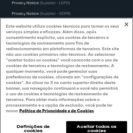
Privacy Notice
(Supplier - LGPD)
Privacy Notice
(Supplier - GDPR)
Privacy Notice
(Candidate - LGPD)
Este website utiliza cookies técnicos para tornar os seus
serviços simples e eficazes. Além disso, após
Privacy Notice
(Candidate - GDPR)
consentimento explícito, usa cookies de terceiros e
tecnologias de rastreamento para fins de
Privacy Notice
(Marketing)
redirecionamento em plataformas de terceiros. Este site
não usa cookies primários não-técnicos. Ao selecionar
Accessibility Statement
“aceitar todos os cookies” você concorda com o uso de
cookies de terceiros e tecnologias de rastreamento. A
qualquer momento, você pode gerenciar suas
preferências de cookies, clicando em “configurações de
Careers
cookies". Ao clicar no X no canto superior direito deste
banner, sua navegação continuará e você não permitirá
Contacts
o uso de cookies e tecnologias de rastreamento de
terceiros. Para obter mais informações sobre o
processamento e a opção de exclusão, você pode ler
nossa
Política de Privacidade e de Cookies
Definições de
Aceitar todos os
cookies
cookies
Reply © 2026