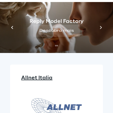
disponíveis no Oracle NetSuite nos modos 
Desktop e Mobile, para uma visão em 
tempo real dos KPIs relacionados a vendas 
Reply Model Factory
através de diferentes dimensões de análise 
Descubra mais
(canal, fabricante, área geográfica).
Allnet Italia