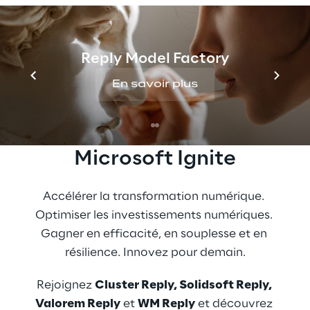
Valorem Reply et WM Reply et découvrez
comment exploiter la technologie de
Microsoft pour stimuler l'innovation, du
Reply Model Factory
Modern Workplace à la robotique, du
En savoir plus
Metaverse à l'IoT, de l'IA à la cybersécurité et
plus encore.
Microsoft Ignite
Accélérer la transformation numérique. 
Optimiser les investissements numériques. 
Gagner en efficacité, en souplesse et en 
résilience. Innovez pour demain.
Rejoignez 
Cluster Reply, Solidsoft Reply, 
Valorem Reply
 et 
WM Reply
 et découvrez 