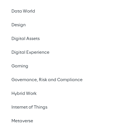
Data World
Design
EVENT
Microsoft Ignite
Digital Assets
2022
Digital Experience
Gaming
Governance, Risk and Compliance
Hybrid Work
Internet of Things
Metaverse