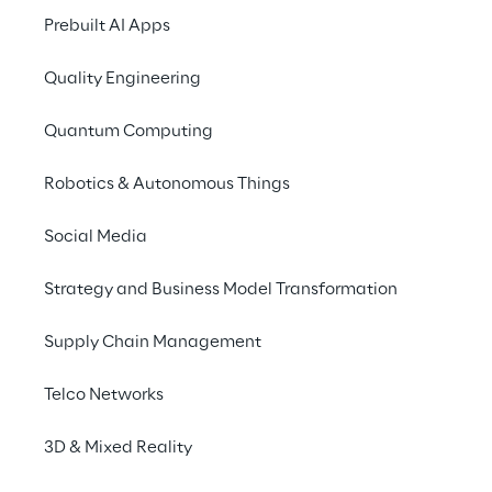
Prebuilt AI Apps
Quality Engineering
Quantum Computing
Robotics & Autonomous Things
Social Media
Info
Strategy and Business Model Transformation
11–12 octobre 2022
Session numérique et en personne au
Supply Chain Management
Seattle Convention Center
Anglais
Telco Networks
3D & Mixed Reality
Rejoignez Cluster Reply, Solidsoft Reply,