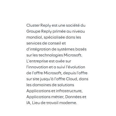
ans d'expérien
développement
métier personn
solutions d'in
Cluster Reply est une société du 
plateforme Cl
Groupe Reply primée au niveau 
Azure. Solidso
mondial, spécialisée dans les 
à la réussite d
services de conseil et 
à son expertis
d'intégration de systèmes basés 
conception et
sur les technologies Microsoft. 
de solutions i
L'entreprise est axée sur 
domaine de la 
l'innovation et a suivi l'évolution 
engagement e
de l'offre Microsoft, depuis l'offre 
investissement
sur site jusqu'à l'offre Cloud, dans 
technologies M
les domaines de solutions 
par des perso
Applications et infrastructure, 
spécialisées 
Applications métier, Données et 
Solidsoft Repl
IA, Lieu de travail moderne.
Royaume-Uni,
à Basingstoke