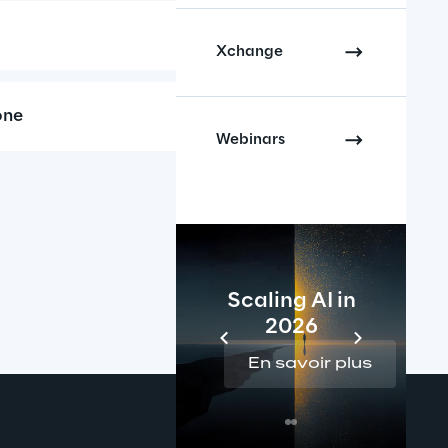
Xchange
one
Webinars
Scaling AI in
2026
En savoir plus