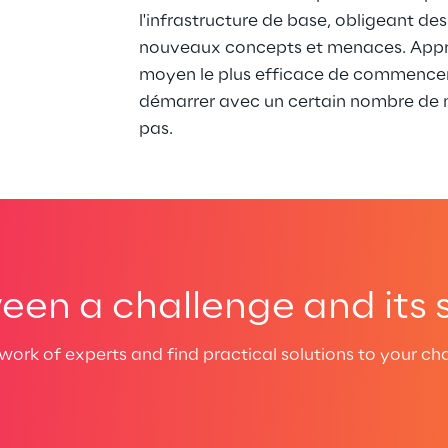
l'infrastructure de base, obligeant des
nouveaux concepts et menaces. Appren
moyen le plus efficace de commencer 
démarrer avec un certain nombre de m
pas.
een a challenge and its 
ork of experts and find practical solutions to your cha