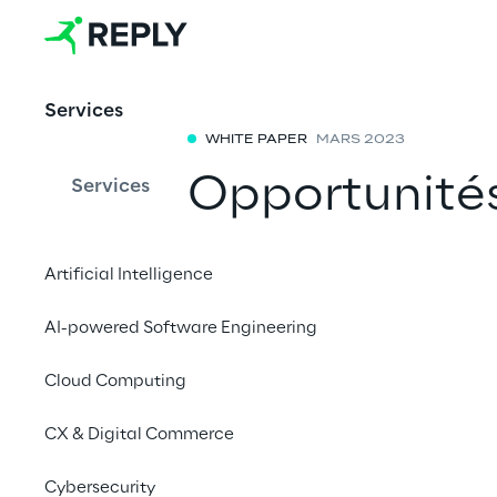
Services
WHITE PAPER
MARS 2023
Opportunités
Services
les instituti
Artificial Intelligence
Un aperçu des princip
AI-powered Software Engineering
de l'infrastructure req
Cloud Computing
CX & Digital Commerce
Cybersecurity