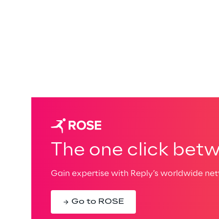
The one click betw
Gain expertise with Reply’s worldwide netw
Go to ROSE