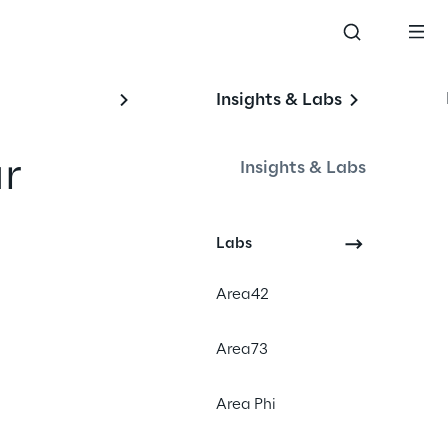
Insights & Labs
r 
Insights & Labs
Labs
#Tokenization
Area42
#Smart contracts
#Blockchain
Area73
Area Phi