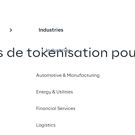
Industries
 de tokenisation pou
Industries
ons financières
Automotive & Manufacturing
ales opportunités de tokenisation et 
Energy & Utilities
uise pour les institutions financières.
Financial Services
Logistics