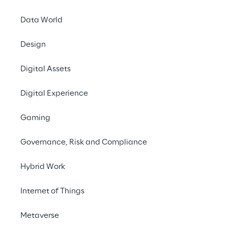
Les services
Data World
technologie
Design
Un grand nombre de g
Digital Assets
service de leurs serv
prendre de l'ampleur : 
Digital Experience
actifs basés sur la bl
Gaming
Quelques actifs ont 
contrôlés. Les obligat
Governance, Risk and Compliance
sont les premiers cas
technologie.
Hybrid Work
Internet of Things
Metaverse