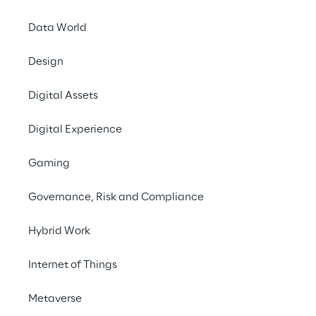
Data World
L’Importance du
Design
Red Teaming
Digital Assets
Digital Experience
Gaming
Governance, Risk and Compliance
Hybrid Work
Internet of Things
Metaverse