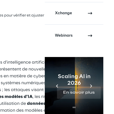
Xchange
pour vérifier et ajuster les zones critiques.
Webinars
d'intelligence artificielle et d'IA 
présentent de nouvelles 
és en matière de cybersécurité par 
Scaling AI in
2026
 systèmes numériques 
 ; les attaques visant à 
En savoir plus
es modèles d'IA
, les risques 
utilisation de 
données sensibles
ormation des modèles et 