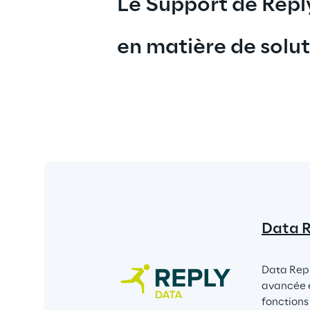
Le Support de Repl
en matière de solut
Data 
Data Repl
avancée e
fonctions