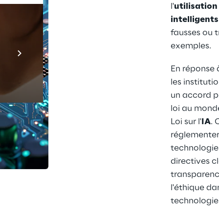
l'
utilisation
intelligents
fausses ou 
Prebuilt AI Apps
exemples.
En savoir plus
En réponse à
les institut
un accord po
loi au monde s
Loi sur l'
IA
. 
réglementer 
technologies
directives cl
transparence
l'éthique da
technologie