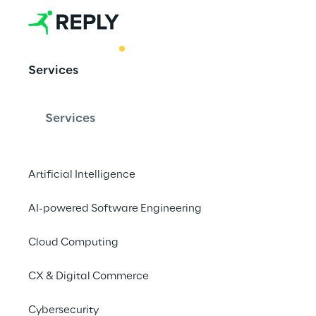
BEST PRACTICE
Services
AI Red Teami
systèmes d'I
Services
Artificial Intelligence
Reply propose une ap
sécurité des solutions
AI-powered Software Engineering
entreprises, en antic
Cloud Computing
les menaces émergen
CX & Digital Commerce
Cybersecurity