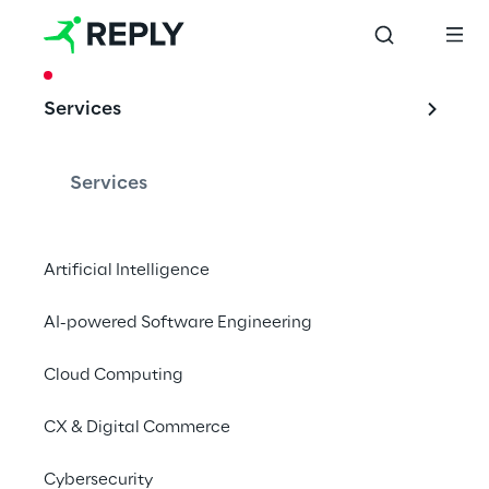
CASE STUDY
Services
Access 4.0
Services
Deutsche Telekom e Reply trazem uma nova 
Artificial Intelligence
era com a desagregação da rede.
AI-powered Software Engineering
Cloud Computing
CX & Digital Commerce
Conduzindo os 
conceitos de 
Cybersecurity