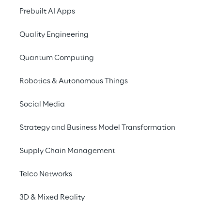
telecomunicações tradicional em um 
Prebuilt AI Apps
provedor baseado em nuvem.
Quality Engineering
Os sistemas convencionais com fio estão 
sendo substituídos por tecnologias 
Quantum Computing
abertas, desagregadas, altamente 
automatizadas e baseadas em 
Robotics & Autonomous Things
microsserviços.
Social Media
Strategy and Business Model Transformation
Supply Chain Management
Transformação nativa 
Telco Networks
da nuvem e baseada em 
software na indústria de 
3D & Mixed Reality
telecomunicações