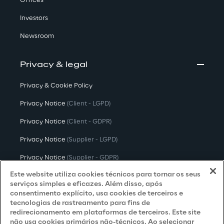
Offices
Investors
Newsroom
Privacy & legal
Privacy & Cookie Policy
Privacy Notice
(Client - LGPD)
Privacy Notice
(Client - GDPR)
Privacy Notice
(Supplier - LGPD)
Privacy Notice
(Supplier - GDPR)
Este website utiliza cookies técnicos para tornar os seus
Privacy Notice
(Candidate - LGPD)
serviços simples e eficazes. Além disso, após
consentimento explícito, usa cookies de terceiros e
Privacy Notice
(Candidate - GDPR)
tecnologias de rastreamento para fins de
Privacy Notice
(Marketing)
redirecionamento em plataformas de terceiros. Este site
não usa cookies primários não-técnicos. Ao selecionar