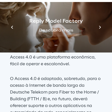
Os avanços rápidos nos data centers e as 
tecnologias baseadas em nuvem 
Reply Model Factory
colocaram todo o ecossistema da 
operadora em movimento. Por meio da 
Descubra mais
desagregação e virtualização de redes de 
acesso baseadas em arquiteturas nativas 
da nuvem e em código-fonte aberto, o 
Access 4.0 é uma plataforma econômica, 
fácil de operar e escalonável.
O Access 4.0 é adaptado, sobretudo, para o 
acesso à Internet de banda larga da 
Deutsche Telekom para Fiber to the Home / 
Building (FTTH / B) e, no futuro, deverá 
oferecer suporte a outros aplicativos na 