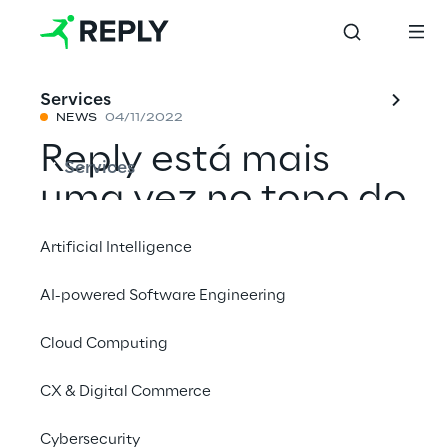
Services
NEWS
04/11/2022
Reply está mais
Services
uma vez no topo do
estudo "Digital
Artificial Intelligence
Experience
AI-powered Software Engineering
Services" da
Cloud Computing
Lünendonk
CX & Digital Commerce
Compartilhar com um amigo
Cybersecurity