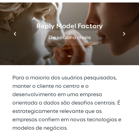
mostrando resultados e muitos estão
planejando investir mais em cibersegurança,
inteligência artificial (IA), nativo em nuvem e
Reply Model Factory
no desenvolvimento de plataformas de
dados. O metaverso, é claro, está ganhando
Descubra mais
maior importância, embora nem todas as
empresas já tenham identificado casos de
uso.
Para a maioria dos usuários pesquisados,
manter o cliente no centro e o
desenvolvimento em uma empresa
orientada a dados são desafios centrais. É
estrategicamente relevante que as
empresas confiem em novas tecnologias e
modelos de negócios.