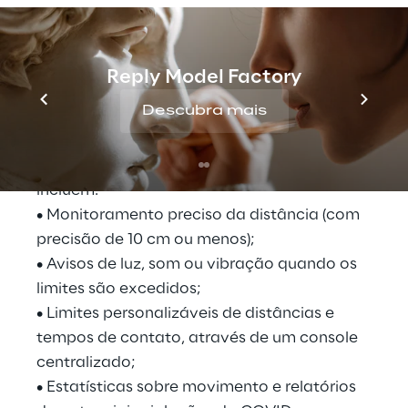
Ao longo da pandemia da Covid-19, o 
sistema foi aplicado como uma 
ferramenta 
Reply Model Factory
de distanciamento social, graças à adoção 
Descubra mais
de um porta-crachá fácil de usar
.
Os principais recursos da ferramenta 
incluem:
• Monitoramento preciso da distância (com 
precisão de 10 cm ou menos);
• Avisos de luz, som ou vibração quando os 
limites são excedidos;
• Limites personalizáveis de distâncias e 
tempos de contato, através de um console 
centralizado;
• Estatísticas sobre movimento e relatórios 