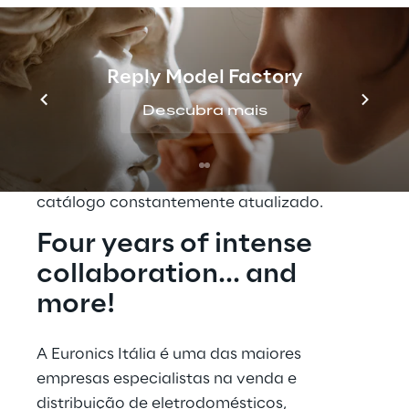
importante estar preparado para usar 
novas técnicas de design e 
desenvolvimento, visando atender às 
Reply Model Factory
diversas necessidades do cliente. É também 
graças a esse fator que a Euronics Itália 
Descubra mais
administra seu portal de e-commerce, 
mantendo mais de 1.500.000 usuários ativos 
e tendo mais de 100.000 produtos em um 
catálogo constantemente atualizado.
Four years of intense 
collaboration... and 
more!
A Euronics Itália é uma das maiores 
empresas especialistas na venda e 
distribuição de eletrodomésticos, 