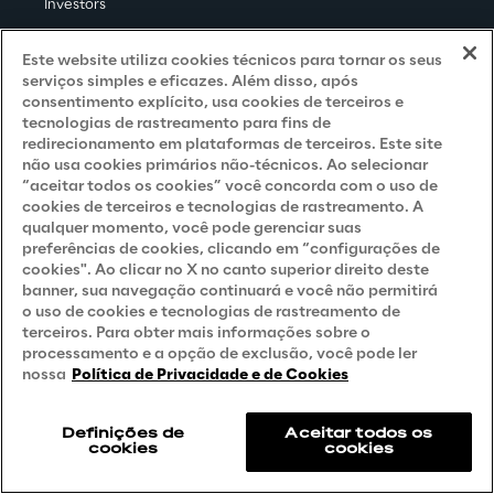
Investors
Newsroom
Este website utiliza cookies técnicos para tornar os seus
serviços simples e eficazes. Além disso, após
consentimento explícito, usa cookies de terceiros e
Privacy & legal
tecnologias de rastreamento para fins de
redirecionamento em plataformas de terceiros. Este site
Privacy & Cookie Policy
não usa cookies primários não-técnicos. Ao selecionar
“aceitar todos os cookies” você concorda com o uso de
Privacy Notice
(Client - LGPD)
cookies de terceiros e tecnologias de rastreamento. A
qualquer momento, você pode gerenciar suas
Privacy Notice
(Client - GDPR)
preferências de cookies, clicando em “configurações de
cookies". Ao clicar no X no canto superior direito deste
Privacy Notice
(Supplier - LGPD)
banner, sua navegação continuará e você não permitirá
o uso de cookies e tecnologias de rastreamento de
Privacy Notice
(Supplier - GDPR)
terceiros. Para obter mais informações sobre o
Privacy Notice
(Candidate - LGPD)
processamento e a opção de exclusão, você pode ler
nossa
Política de Privacidade e de Cookies
Privacy Notice
(Candidate - GDPR)
Privacy Notice
(Marketing)
Definições de
Aceitar todos os
cookies
cookies
Accessibility Statement