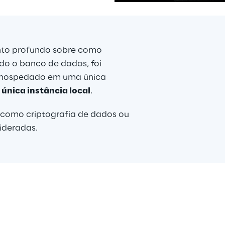
pps
to profundo sobre como 
is
ndo o banco de dados, foi 
 hospedado em uma única 
 
única instância local
.
, como criptografia de dados ou 
ideradas.