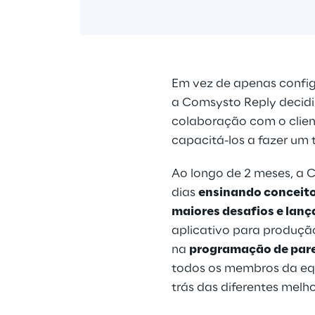
ão
Em vez de apenas config
a Comsysto Reply decidiu
colaboração com o client
capacitá-los a fazer um 
Ao longo de 2 meses, a 
dias 
ensinando conceitos
maiores desafios e lanç
ornou 
aplicativo para produção
 
na 
programação de par
todos os membros da eq
trás das diferentes melh