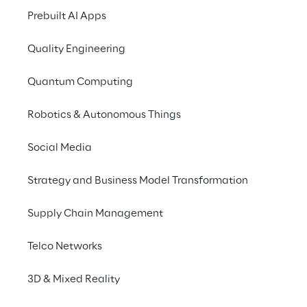
Prebuilt AI Apps
Quality Engineering
Estreita colaboraç
Quantum Computing
Robotics & Autonomous Things
Social Media
“Discutir exemplos e receber 
Strategy and Business Model Transformation
orientações
sobre situações da vida real t
Supply Chain Management
os conceitos da AWS fáceis de
absorver.“
Telco Networks
3D & Mixed Reality