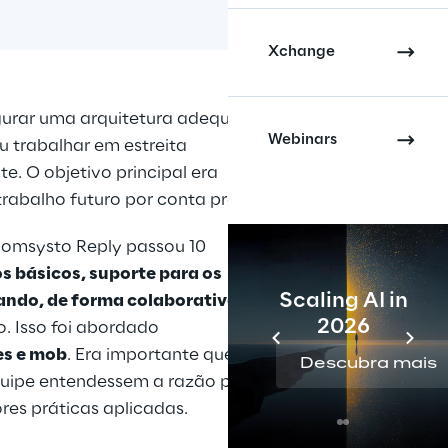
Xchange
urar uma arquitetura adequada, 
Webinars
 trabalhar em estreita 
e. O objetivo principal era 
trabalho futuro por conta própria.
Comsysto Reply passou 10 
 básicos, suporte para os 
Scaling AI in
ando, de forma colaborativa,
 o 
2026
. Isso foi abordado 
es e mob
. Era importante que 
Descubra mais
uipe entendessem a razão por 
ores práticas aplicadas.