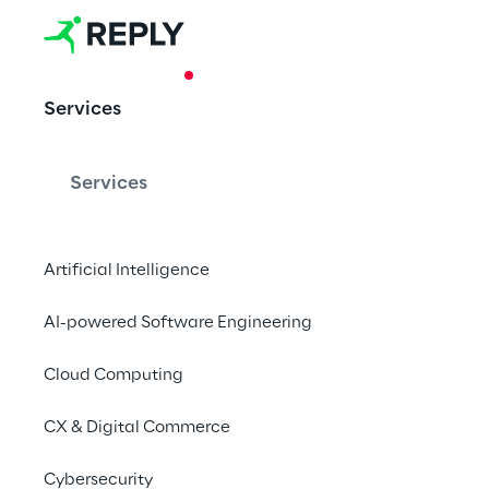
CASE STUDY
Services
Hörmann Grou
migração n
Services
Artificial Intelligence
Lançamento inicial 
de colaboração bas
AI-powered Software Engineering
Cloud Computing
CX & Digital Commerce
É necessário ter 
Cybersecurity