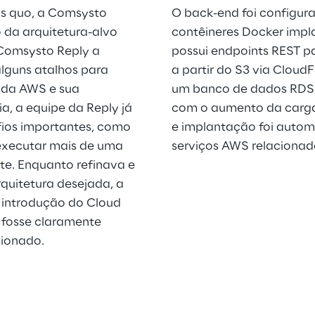
us quo, a Comsysto 
O back-end foi configur
 da arquitetura-alvo 
contêineres Docker impla
Comsysto Reply a 
possui endpoints REST pa
lguns atalhos para 
a partir do S3 via CloudF
 da AWS e sua 
um banco de dados RDS 
a, a equipe da Reply já 
com o aumento da carga
fios importantes, como 
e implantação foi autom
executar mais de uma 
serviços AWS relacionad
te. Enquanto refinava e 
uitetura desejada, a 
introdução do Cloud 
 fosse claramente 
sionado.