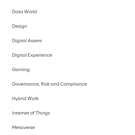
conhecimento sobr
Data World
nuvem internamen
Design
Digital Assets
Digital Experience
Gaming
Lançando o 
Governance, Risk and Compliance
A Hörmann Digital é 
transformação digit
Hybrid Work
diferentes sistemas
altamente motivada e
Internet of Things
aplicativo, uma 
ferr
Metaverse
de destino era a nuv