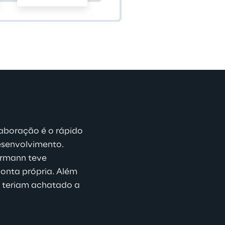
aboração é o rápido 
senvolvimento. 
örmann teve 
conta própria. Além 
 teriam achatado a 