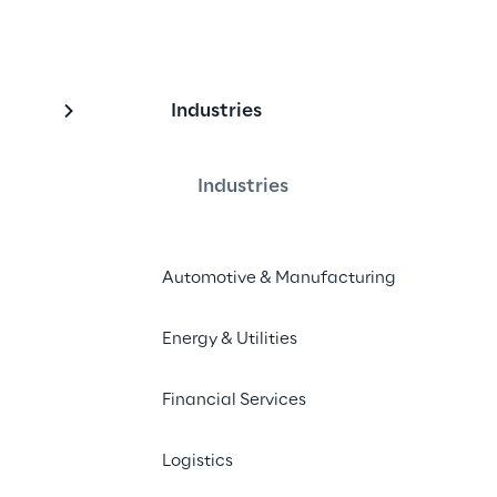
Industries
p: 10 dias para 
a nuvem
Industries
Automotive & Manufacturing
de uma ferramenta de orquestração 
eada na web
Energy & Utilities
Financial Services
Logistics
Muitas vezes, a transformação digita