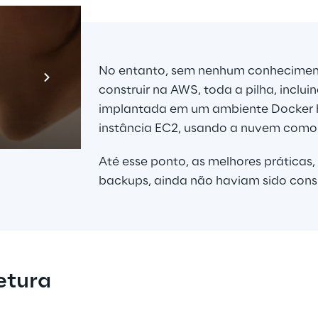
Prebuilt AI A
No entanto, sem nenhum conhecimen
Descubra ma
construir na AWS, toda a pilha, inclui
implantada em um ambiente Docker
instância EC2, usando a nuvem como
Até esse ponto, as melhores práticas
backups, ainda não haviam sido cons
etura