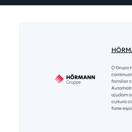
HÖRM
O Grupo H
continuam
familiar 
Automotiv
ajudam os
cultura c
forte esp