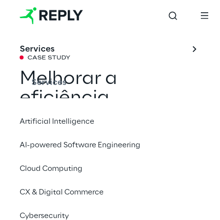
Services
CASE STUDY
Melhorar a
Services
eficiência
operacional para
Artificial Intelligence
oferecer ao
AI-powered Software Engineering
passageiro uma
Cloud Computing
experiência
superior no
CX & Digital Commerce
aeroporto de
Cybersecurity