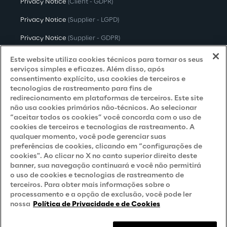
Privacy Notice
(Client - GDPR)
Privacy Notice
(Supplier - LGPD)
Privacy Notice
(Supplier - GDPR)
Privacy Notice
(Candidate - LGPD)
Este website utiliza cookies técnicos para tornar os seus
serviços simples e eficazes. Além disso, após
Privacy Notice
(Candidate - GDPR)
consentimento explícito, usa cookies de terceiros e
tecnologias de rastreamento para fins de
Privacy Notice
(Marketing)
redirecionamento em plataformas de terceiros. Este site
não usa cookies primários não-técnicos. Ao selecionar
Accessibility Statement
“aceitar todos os cookies” você concorda com o uso de
cookies de terceiros e tecnologias de rastreamento. A
qualquer momento, você pode gerenciar suas
preferências de cookies, clicando em “configurações de
Careers
cookies". Ao clicar no X no canto superior direito deste
banner, sua navegação continuará e você não permitirá
Contacts
o uso de cookies e tecnologias de rastreamento de
terceiros. Para obter mais informações sobre o
processamento e a opção de exclusão, você pode ler
nossa
Política de Privacidade e de Cookies