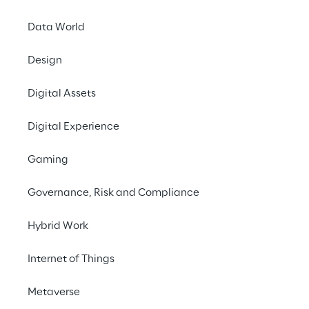
Londres Gatwick
Data World
Design
Compartilhar com um amigo
Digital Assets
Cloud Computing
Digital Experience
Microsoft
Customer Experience
Gaming
Governance, Risk and Compliance
A colaboração é fundamental – e os dados
reforçam isso
.
Hybrid Work
A IMPORTÂNCIA DA INFORMAÇÃO
Internet of Things
Informações relevantes e oportunas permite
Metaverse