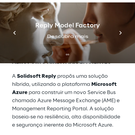
A equipe de Sistemas de Negócios do
Gatwick precisava de uma maneira para
manter todos os parceiros atualizados em
Reply Model Factory
tempo real, de forma segura.
Decidiu-se,
Descubra mais
então, migrar as operações para a Nuvem
.
TORNANDO AS OPERAÇÕES DO
AEROPORTO AINDA MAIS EFICIENTES
A
Solidsoft Reply
propôs uma solução
híbrida, utilizando a plataforma
Microsoft
Azure
para construir um novo Service Bus
chamado Azure Message Exchange (AME) e
Management Reporting Portal. A solução
baseia-se na resiliência, alta disponibilidade
e segurança inerente da Microsoft Azure.