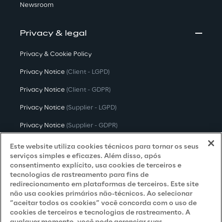
Newsroom
Privacy & legal
Privacy & Cookie Policy
Privacy Notice
(Client - LGPD)
Privacy Notice
(Client - GDPR)
Privacy Notice
(Supplier - LGPD)
Privacy Notice
(Supplier - GDPR)
Privacy Notice
(Candidate - LGPD)
Este website utiliza cookies técnicos para tornar os seus
serviços simples e eficazes. Além disso, após
Privacy Notice
(Candidate - GDPR)
consentimento explícito, usa cookies de terceiros e
tecnologias de rastreamento para fins de
Privacy Notice
(Marketing)
redirecionamento em plataformas de terceiros. Este site
não usa cookies primários não-técnicos. Ao selecionar
Accessibility Statement
“aceitar todos os cookies” você concorda com o uso de
cookies de terceiros e tecnologias de rastreamento. A