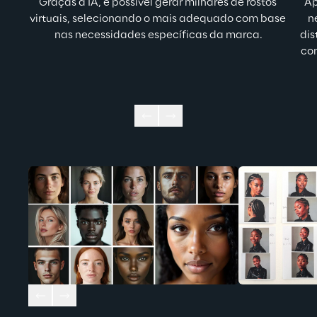
Graças à IA, é possível gerar milhares de rostos 
Ap
virtuais, selecionando o mais adequado com base 
n
nas necessidades específicas da marca.
dis
com