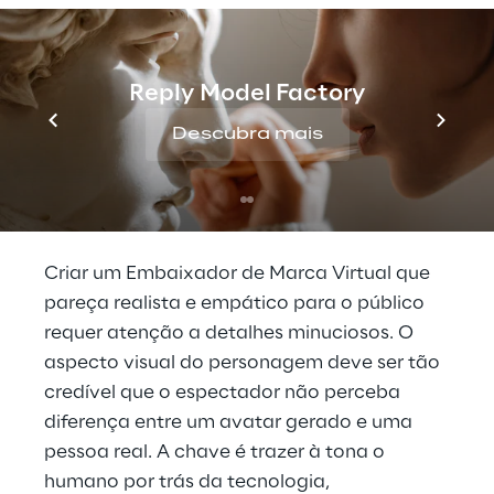
consigo um desafio fundamental: garantir 
que a imagem de uma marca permaneça 
consistente ao longo do processo criativo.
Reply Model Factory
Descubra mais
Crie personagens 
realistas e empáticos
Criar um Embaixador de Marca Virtual que 
pareça realista e empático para o público 
requer atenção a detalhes minuciosos. O 
aspecto visual do personagem deve ser tão 
credível que o espectador não perceba 
diferença entre um avatar gerado e uma 
pessoa real. A chave é trazer à tona o 
humano por trás da tecnologia, 