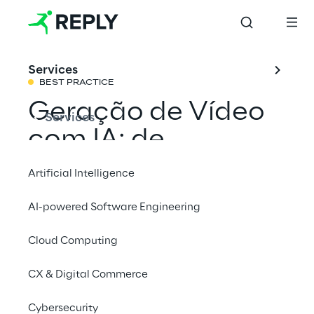
Services
BEST PRACTICE
Geração de Vídeo 
Services
com IA: de 
Embaixadores de 
Artificial Intelligence
Marca Virtuais
AI-powered Software Engineering
a Estilização de 
Cloud Computing
Produtos
CX & Digital Commerce
Com os Reply AI Studios, criamos conteúdo 
Cybersecurity