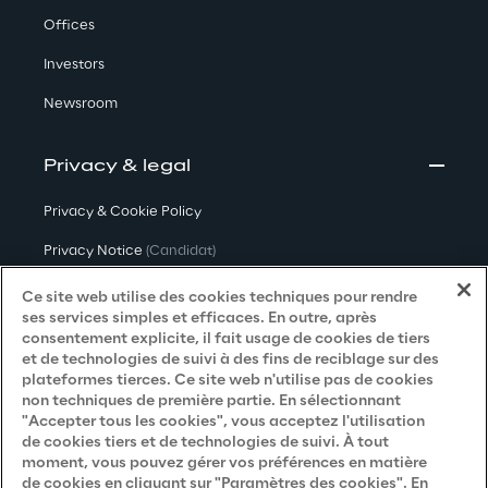
Offices
Investors
Newsroom
Privacy & legal
Privacy & Cookie Policy
Privacy Notice
(Candidat)
Privacy Notice
(Client)
Ce site web utilise des cookies techniques pour rendre
ses services simples et efficaces. En outre, après
Privacy Notice
(Fournisseur)
consentement explicite, il fait usage de cookies de tiers
et de technologies de suivi à des fins de reciblage sur des
Privacy Notice
(Marketing)
plateformes tierces. Ce site web n'utilise pas de cookies
non techniques de première partie. En sélectionnant
Accessibility Statement
"Accepter tous les cookies", vous acceptez l'utilisation
de cookies tiers et de technologies de suivi. À tout
moment, vous pouvez gérer vos préférences en matière
de cookies en cliquant sur "Paramètres des cookies". En
Careers