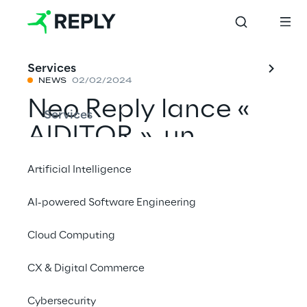
Services
NEWS
02/02/2024
Neo Reply lance «
Services
AIDITOR », un
assistant créatif
Artificial Intelligence
basé sur l'IA pour les
AI-powered Software Engineering
rédacteurs en ligne
Cloud Computing
CX & Digital Commerce
Partager avec un ami
Cybersecurity