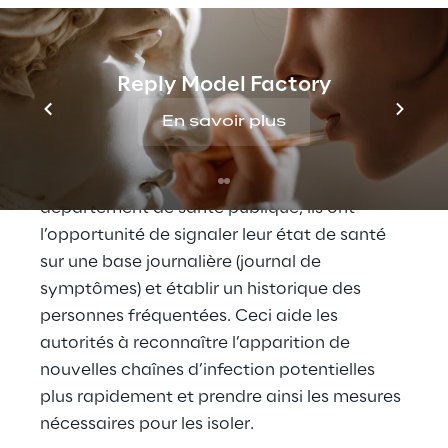
cas et de prendre des actions immédiates
pour identifier et contenir les zones sensibles
à un stade précoce.
Reply Model Factory
En savoir plus
Via un portail en libre-service auquel les
personnes infectées peuvent accéder
directement après l’activation par leur
département de santé publique, ils ont
l’opportunité de signaler leur état de santé
sur une base journalière (journal de
symptômes) et établir un historique des
personnes fréquentées. Ceci aide les
autorités à reconnaître l’apparition de
nouvelles chaînes d’infection potentielles
plus rapidement et prendre ainsi les mesures
nécessaires pour les isoler.