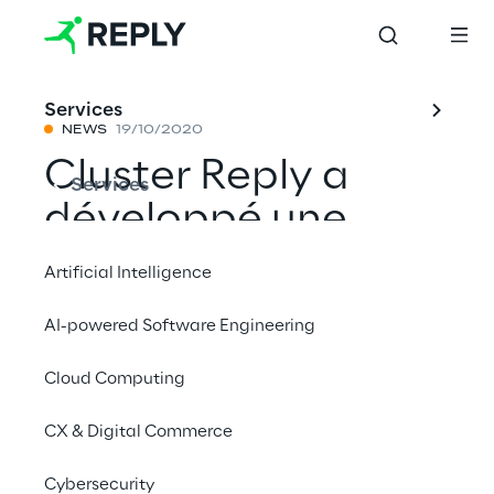
Services
NEWS
19/10/2020
Cluster Reply a
Services
développé une
solution de gestion
Artificial Intelligence
de chaînes
AI-powered Software Engineering
d'infection du
Cloud Computing
Covid-19 pour les
Autorités Sanitaires
CX & Digital Commerce
de Bavière
Cybersecurity