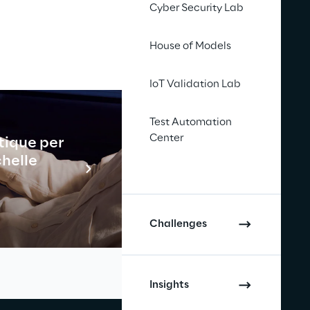
Cyber Security Lab
House of Models
IoT Validation Lab
Test Automation
Center
tique per
Industrial
chelle
En savo
Challenges
Insights