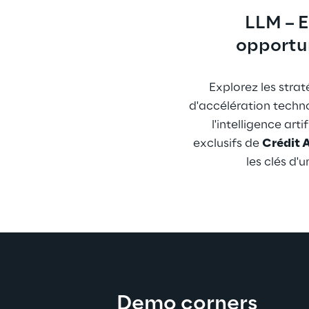
LLM – E
opportun
Explorez les strat
d'accélération techn
l'intelligence art
exclusifs de 
Crédit 
les clés d'
Demo corners