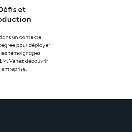
éfis et 
roduction
é dans un contexte 
tégrée pour déployer 
ar les témoignages 
LLM. Venez découvrir 
 entreprise.