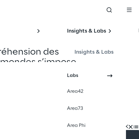
Insights & Labs
réhension des 
Insights & Labs
e mondes s’impose 
ion, les jumeaux 
Labs
ique.
Area42
Area73
Area Phi
INDEX