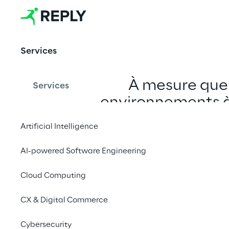
rendre 
l'intelligence
 spatiale 
Services
opérationnel
À mesure que 
Services
le
environnements à 
comme une couche
Artificial Intelligence
numé
AI-powered Software Engineering
Cloud Computing
CX & Digital Commerce
Cybersecurity