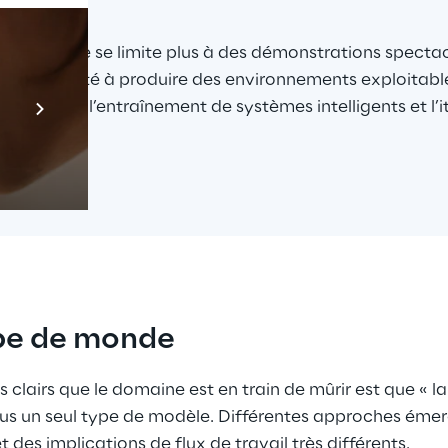
nologies ne se limite plus à des démonstrations spectacul
leur capacité à produire des environnements exploitable
Prebuilt AI Apps
imentation, l’entraînement de systèmes intelligents et l’i
En savoir plus
ype de monde
us clairs que le domaine est en train de mûrir est que « l
lus un seul type de modèle. Différentes approches éme
et des implications de flux de travail très différents.