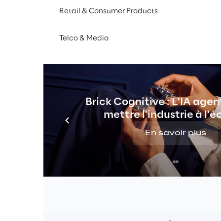
Retail & Consumer Products
Telco & Media
ue
Brick Cognitive : L'IA agen
mettre l'industrie à l'é
En savoir plus