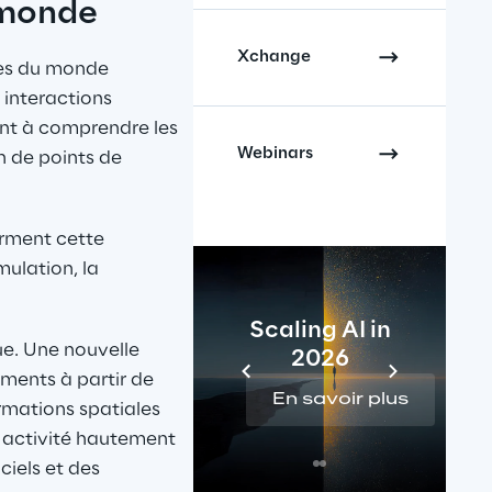
 monde
Xchange
les du monde 
interactions 
nt à comprendre les 
Webinars
n de points de 
orment cette 
ulation, la 
Scaling AI in
e. Une nouvelle 
2026
ments à partir de 
En savoir plus
rmations spatiales 
e activité hautement 
iels et des 