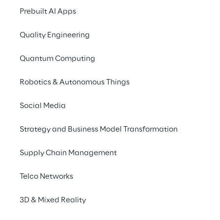
Des modèles
Prebuilt AI Apps
Dans notre précédent
Quality Engineering
permettent aux systèm
physiques. Cette réf
Quantum Computing
environnements dans le
Robotics & Autonomous Things
données isolés.
Social Media
L’étape suivante est 
capacité en environne
Strategy and Business Model Transformation
conception, la robot
Supply Chain Management
C’est là que la géné
génération de systèm
Telco Networks
descriptions textuell
partielles. Concrètem
3D & Mixed Reality
spécialisée à une cap