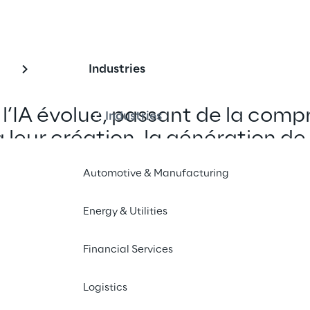
Industries
l’IA évolue, passant de la comp
Industries
leur création, la génération d
 fondamentale pour la simulat
Automotive & Manufacturing
riques, la robotique et l’IA phys
Energy & Utilities
Financial Services
Logistics