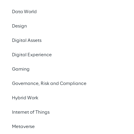
Des modèles du monde à la génération du monde
Data World
Plus d'un type de monde
Design
Digital Assets
Pourquoi la sortie compte plus que le battage médiatiq
Digital Experience
Une nouvelle fondation pour l'IA incarnée
Gaming
Governance, Risk and Compliance
De la démonstration au déploiement
Hybrid Work
Internet of Things
Metaverse