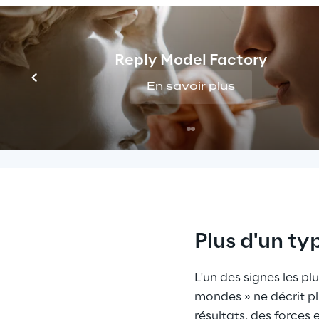
workflows d’IA.
La valeur de ces tech
de plus en plus dans 
Reply Model Factory
planification, l’expér
En savoir plus
scénarios.
Plus d'un t
L'un des signes les pl
mondes » ne décrit p
résultats, des forces 