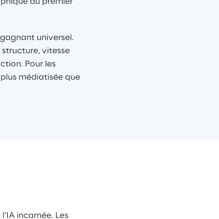
phique du premier 
gagnant universel. 
tructure, vitesse 
ction. Pour les 
 plus médiatisée que 
’IA incarnée. Les 