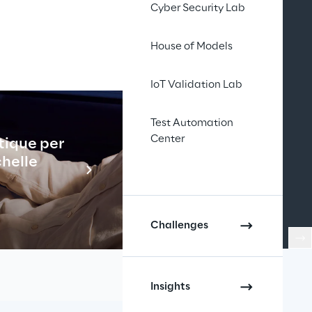
Cyber Security Lab
House of Models
IoT Validation Lab
Test Automation
Center
tique per
Industrial
chelle
En savo
Challenges
Insights