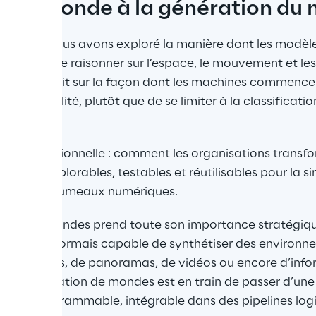
 du monde à la génération du
 article, nous avons exploré la manière dont les modè
es d’IA de raisonner sur l’espace, le mouvement et les 
lexion portait sur la façon dont les machines commence
ur globalité, plutôt que de se limiter à la classificatio
plus opérationnelle : comment les organisations transf
ments explorables, testables et réutilisables pour la sim
ique et les jumeaux numériques.
ration de mondes prend toute son importance stratégiqu
es est désormais capable de synthétiser des environne
es, d’images, de panoramas, de vidéos ou encore d’info
ent, la création de mondes est en train de passer d’un
acité programmable, intégrable dans des pipelines logic