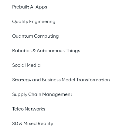
Prebuilt AI Apps
Les principales tec
Quality Engineering
L'idée principale de Vision Transfo
Quantum Computing
d'image comme une séquence de zon
mécanismes d'attention pour captur
Robotics & Autonomous Things
afin de faire une prédiction. Conc
technologies à la base des VIT.
Social Media
Strategy and Business Model Transformation
Mécanismes d'auto-attentio
Supply Chain Management
Telco Networks
Formation préalable auto-sup
3D & Mixed Reality