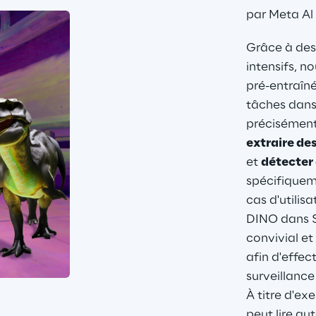
par Meta Al 
Grâce à des
intensifs, n
pré-entraîn
tâches dans d
précisément
extraire de
et 
détecter 
spécifiqueme
cas d'utilis
DINO dans S
convivial et
afin d'effec
surveillance 
À titre d'ex
peut lire a