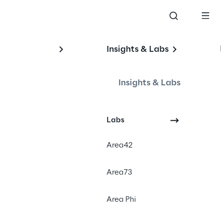
Insights & Labs
Insights & Labs
s
Labs
#Computer Vision
Area42
#Deep Learning
#Self Attention
Area73
Area Phi