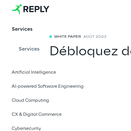
Services
WHITE PAPER
AOÛT 2023
Débloquez de
Services
visuelles av
Artificial Intelligence
Nous avons exploré le
AI-powered Software Engineering
avantages économique
dans les tâches de vis
Cloud Computing
redéfinissant l'analy
performances et l'eff
CX & Digital Commerce
Cybersecurity