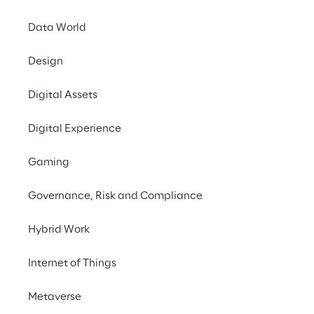
Data World
Design
Les tr
Digital Assets
architectu
Digital Experience
transforme
offrant
Gaming
capturant
Governance, Risk and Compliance
efficacem
entraîne de
Hybrid Work
Internet of Things
Metaverse