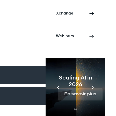
Xchange
Webinars
Scaling AI in
2026
En savoir plus