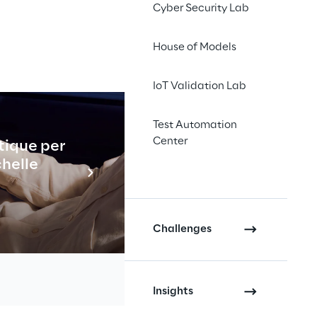
Cyber Security Lab
House of Models
nt des 
IoT Validation Lab
rofond qui 
Test Automation
inateur en 
Center
tique per
Industrial
tes, en 
chelle
En savo
en gérant 
e, ce qui 
le domaine 
Challenges
Insights