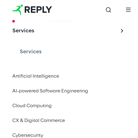
CASE STUDY
23/12/2023
Services
Machine Learning 
para benefícios de 
Services
longo prazo
Artificial Intelligence
AI-powered Software Engineering
Adoção de escala de redes neurais.
Cloud Computing
Processos de Machine 
CX & Digital Commerce
Learning em uso
Cybersecurity