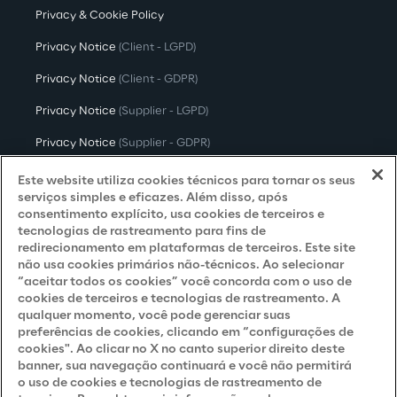
Privacy & Cookie Policy
Privacy Notice
(Client - LGPD)
Privacy Notice
(Client - GDPR)
Privacy Notice
(Supplier - LGPD)
Privacy Notice
(Supplier - GDPR)
Privacy Notice
(Candidate - LGPD)
Este website utiliza cookies técnicos para tornar os seus
serviços simples e eficazes. Além disso, após
Privacy Notice
(Candidate - GDPR)
consentimento explícito, usa cookies de terceiros e
tecnologias de rastreamento para fins de
Privacy Notice
(Marketing)
redirecionamento em plataformas de terceiros. Este site
não usa cookies primários não-técnicos. Ao selecionar
Accessibility Statement
“aceitar todos os cookies” você concorda com o uso de
cookies de terceiros e tecnologias de rastreamento. A
qualquer momento, você pode gerenciar suas
preferências de cookies, clicando em “configurações de
Careers
cookies". Ao clicar no X no canto superior direito deste
banner, sua navegação continuará e você não permitirá
Contacts
o uso de cookies e tecnologias de rastreamento de