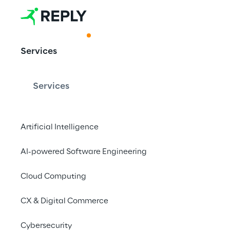
ACKNOWLEDGMENT
Services
Une fois de p
Services
matière d'in
chaîne d'ap
Artificial Intelligence
AI-powered Software Engineering
Grâce à notre WMS et
Cloud Computing
d'approvisionnement 
été reconnus comme d
CX & Digital Commerce
Magic Quadrant™ pou
Cybersecurity
d'entrepôt 2024.