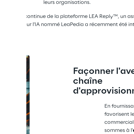
leurs organisations.
l'évolution continue de la plateforme LEA Reply™, un as
atif basé sur l'IA nommé LeaPedia a récemment été in
Façonner l'ave
chaîne 
d'approvisio
En fournissa
favorisent 
commercial 
sommes à l'