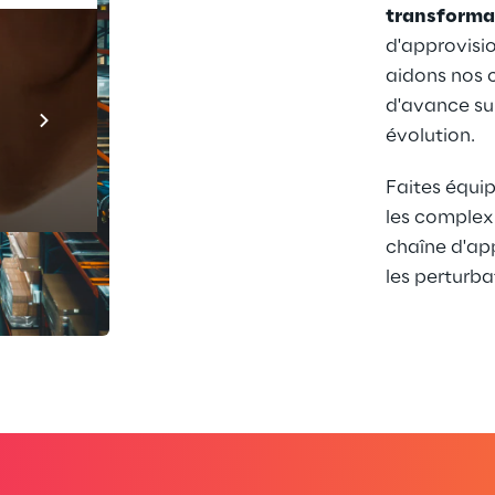
transforma
d'approvisio
aidons nos c
Prebuilt AI Apps
d'avance su
évolution.
En savoir plus
Faites équi
les complex
chaîne d'ap
les perturba