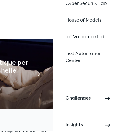
Cyber Security Lab
House of Models
IoT Validation Lab
Test Automation
que
Center
tique per
Industrial
chelle
En savo
ent modulaire et 
ply™ WMS est conçu 
iser les processus de 
Challenges
ptabilité inégalées
, 
 à leurs besoins 
Insights
e rapide au sein de 