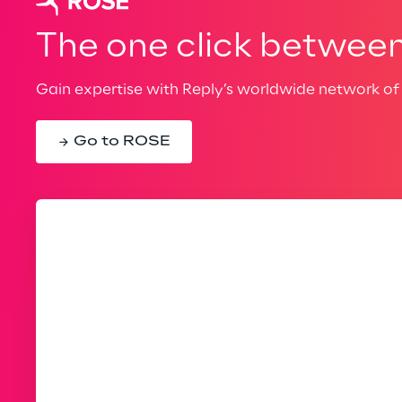
The one click between 
Gain expertise with Reply’s worldwide network of 
Go to ROSE