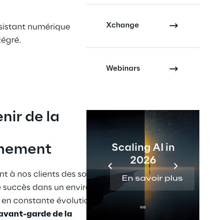
Xchange
sistant numérique 
tégré.
Webinars
nir de la 
nnement
Scaling AI in
2026
nt à nos clients des solutions qui 
En savoir plus
le succès dans un environnement 
en constante évolution, nous 
avant-garde de la 