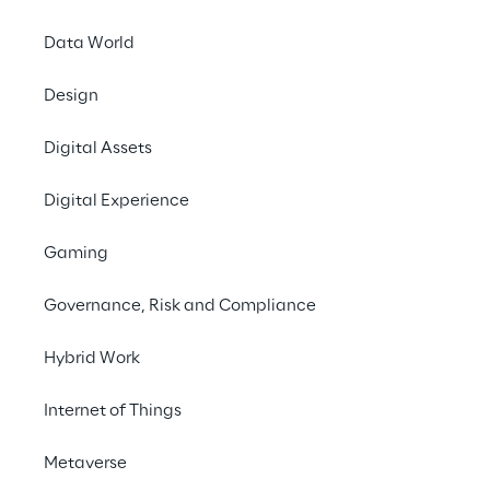
Data World
Design
Digital Assets
Digital Experience
Ar
Gaming
LEA Reply™
 est 
extensible, 100 % 
Governance, Risk and Compliance
pour optimiser les op
Hybrid Work
Notre architecture 
Internet of Things
offrant aux client
Metaverse
commerciaux spéc