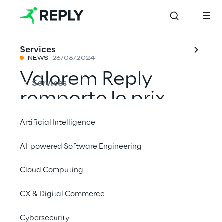
Services
NEWS
26/06/2024
Valorem Reply
Services
remporte le prix
Nonprofit 2024
Artificial Intelligence
Microsoft Partner
AI-powered Software Engineering
of the Year
Cloud Computing
CX & Digital Commerce
Partager avec un ami
Cybersecurity