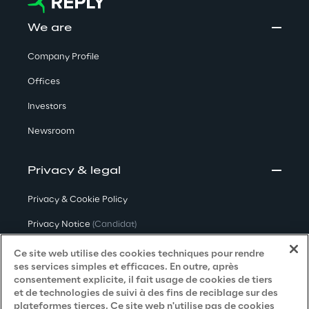
We are
Company Profile
Offices
Investors
Newsroom
Privacy & legal
Privacy & Cookie Policy
Privacy Notice
(Candidat)
Privacy Notice
(Client)
Ce site web utilise des cookies techniques pour rendre
ses services simples et efficaces. En outre, après
Privacy Notice
(Fournisseur)
consentement explicite, il fait usage de cookies de tiers
et de technologies de suivi à des fins de reciblage sur des
Privacy Notice
(Marketing)
plateformes tierces. Ce site web n'utilise pas de cookies