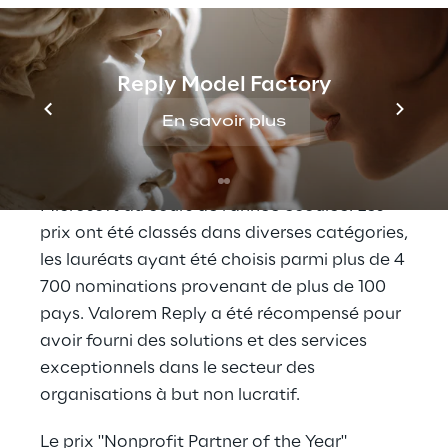
de Valorem Reply. "
Les Microsoft Partner of the Year Awards
Reply Model Factory
récompensent les partenaires de Microsoft
En savoir plus
qui ont développé et fourni des applications,
des services, des appareils et des
innovations en matière d'IA dans le cloud de
Microsoft au cours de l'année écoulée. Les
prix ont été classés dans diverses catégories,
les lauréats ayant été choisis parmi plus de 4
700 nominations provenant de plus de 100
pays. Valorem Reply a été récompensé pour
avoir fourni des solutions et des services
exceptionnels dans le secteur des
organisations à but non lucratif.
Le prix "Nonprofit Partner of the Year"