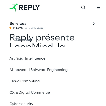
Services
NEWS
04/04/2024
Reply présente
Services
LoopMind, la
solution de contrôle
Artificial Intelligence
et de sécurité des
AI-powered Software Engineering
opérations basée
Cloud Computing
sur l'IA generative
CX & Digital Commerce
Partager avec un ami
Cybersecurity