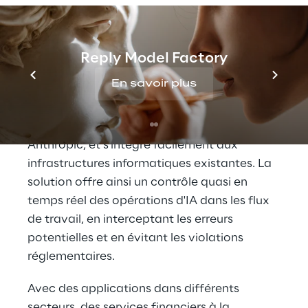
cas de changement dans la nature des
données surveillées.
Flexible et polyvalent, LoopMind s'adapte
Reply Model Factory
aux besoins spécifiques de chaque
En savoir plus
entreprise. Son architecture permet
l'utilisation de différents modèles d'IA tels
que ceux d'OpenAI, Meta, Google et
Anthropic, et s'intègre facilement aux
infrastructures informatiques existantes. La
solution offre ainsi un contrôle quasi en
temps réel des opérations d'IA dans les flux
de travail, en interceptant les erreurs
potentielles et en évitant les violations
réglementaires.
Avec des applications dans différents
secteurs, des services financiers à la