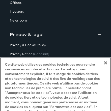
Offices
Investors
Newsroom
Privacy & legal
Privacy & Cookie Policy
Privacy Notice
(Candidat)
Privacy Notice
(Client)
Ce site web utilise des cookies techniques pour rendre
ses services simples et efficaces. En outre, après
Privacy Notice
(Fournisseur)
consentement explicite, il fait usage de cookies de tiers
et de technologies de suivi à des fins de reciblage sur des
Privacy Notice
(Marketing)
plateformes tierces. Ce site web n'utilise pas de cookies
non techniques de première partie. En sélectionnant
Accessibility Statement
"Accepter tous les cookies", vous acceptez l'utilisation
de cookies tiers et de technologies de suivi. À tout
moment, vous pouvez gérer vos préférences en matière
de cookies en cliquant sur "Paramètres des cookies". En
Careers