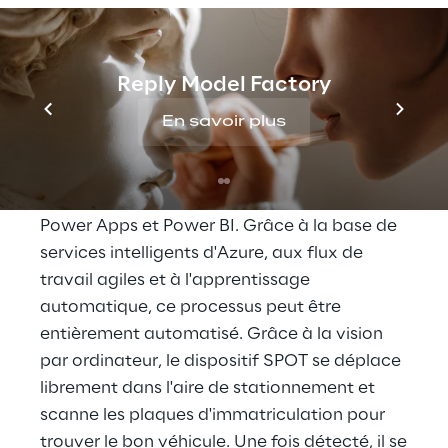
manuel coûteux en temps et en argent qui
consiste à faire le tour du véhicule, à
l'inspecter visuellement, à évaluer la gravité
Reply Model Factory
des dommages et à établir un rapport de
En savoir plus
dommages.
Reply intègre Azure Cognitive Services,
Machine Learning et DevOps, ainsi que
Power Apps et Power BI. Grâce à la base de
services intelligents d'Azure, aux flux de
travail agiles et à l'apprentissage
automatique, ce processus peut être
entièrement automatisé. Grâce à la vision
par ordinateur, le dispositif SPOT se déplace
librement dans l'aire de stationnement et
scanne les plaques d'immatriculation pour
trouver le bon véhicule. Une fois détecté, il se