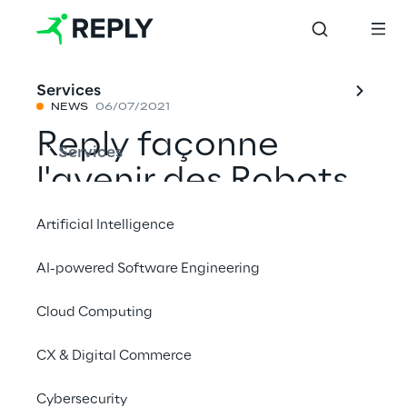
Services
NEWS
06/07/2021
Reply façonne
Services
l'avenir des Robots
Mobiles Autonomes
Artificial Intelligence
avec la puissance
AI-powered Software Engineering
de Microsoft Azure
Cloud Computing
CX & Digital Commerce
Partager avec un ami
Cybersecurity