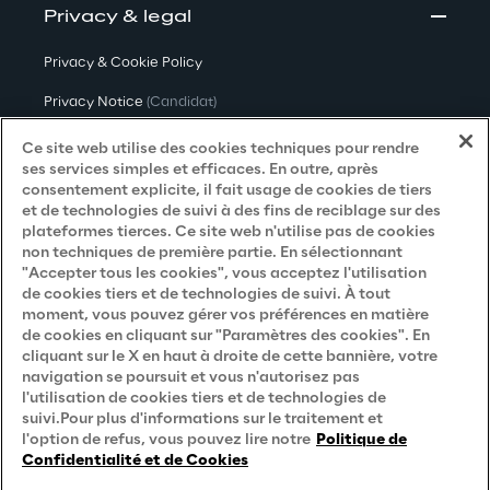
Privacy & legal
Privacy & Cookie Policy
Privacy Notice
(Candidat)
Privacy Notice
(Client)
Ce site web utilise des cookies techniques pour rendre
ses services simples et efficaces. En outre, après
Privacy Notice
(Fournisseur)
consentement explicite, il fait usage de cookies de tiers
et de technologies de suivi à des fins de reciblage sur des
Privacy Notice
(Marketing)
plateformes tierces. Ce site web n'utilise pas de cookies
non techniques de première partie. En sélectionnant
Accessibility Statement
"Accepter tous les cookies", vous acceptez l'utilisation
de cookies tiers et de technologies de suivi. À tout
moment, vous pouvez gérer vos préférences en matière
de cookies en cliquant sur "Paramètres des cookies". En
Careers
cliquant sur le X en haut à droite de cette bannière, votre
navigation se poursuit et vous n'autorisez pas
Contacts
l'utilisation de cookies tiers et de technologies de
suivi.Pour plus d'informations sur le traitement et
l'option de refus, vous pouvez lire notre
Politique de
Confidentialité et de Cookies