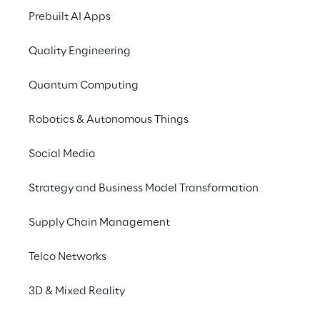
Prebuilt AI Apps
15.000
1.150
Inscriptions
Team per la Teen 
Quality Engineering
Edition
Quantum Computing
Robotics & Autonomous Things
Social Media
2.820
+22.000
Strategy and Business Model Transformation
Team per la 
Submission in 
Standard Edition
totale
Supply Chain Management
Telco Networks
3D & Mixed Reality