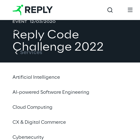
EVENT
12/03/2020
Services
Reply Code 
Challenge 2022
Services
Artificial Intelligence
Éditions Standard & Teen
AI-powered Software Engineering
10 mars 2022 - En ligne
Cloud Computing
CX & Digital Commerce
More at challenges.reply.com
Cybersecurity