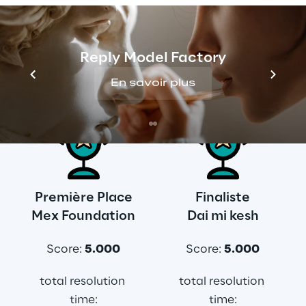
Teen edition - Les 
Gagnants
Reply Model Factory
Voici les trois joueurs les mieux classés qui 
En savoir plus
ont participé à ce défi:
Première Place
Finaliste
Mex Foundation
Dai mi kesh
Score: 
5.000
Score: 
5.000
total resolution 
total resolution 
time:
time: