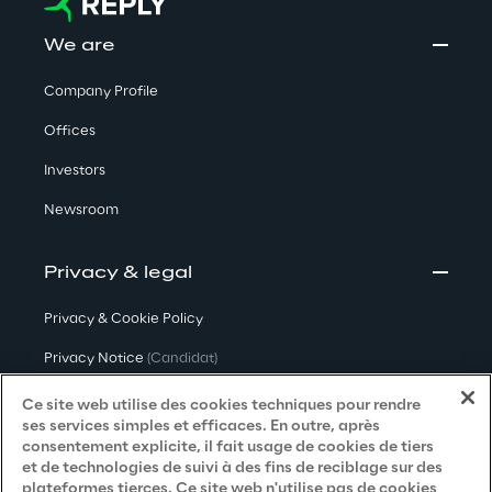
We are
Company Profile
Offices
Investors
Newsroom
Privacy & legal
Privacy & Cookie Policy
Privacy Notice
(Candidat)
Privacy Notice
(Client)
Ce site web utilise des cookies techniques pour rendre
ses services simples et efficaces. En outre, après
Privacy Notice
(Fournisseur)
consentement explicite, il fait usage de cookies de tiers
et de technologies de suivi à des fins de reciblage sur des
Privacy Notice
(Marketing)
plateformes tierces. Ce site web n'utilise pas de cookies