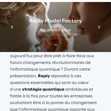
Comment pouvez-vous utiliser 
l’
informatique quantique
 avec succès dans 
votre entreprise aujourd’hui en dépit des 
Reply Model Factory
défis technologiques auxquels le matériel 
quantique continue de faire face ? Dans 
En savoir plus
quel domaine pouvez-vous envisager des 
avantages et des retours sur investissement 
immédiats ? Dans quoi devez-vous investir 
aujourd’hui pour être prêt à faire face aux 
futurs changements révolutionnaires de 
l’informatique quantique ? Durant cette 
présentation, 
Reply
 répondra à ces 
questions essentielles qui sont au cœur 
d’une 
stratégie quantique
 ambitieuse et 
fiable à la fois pour toutes les entreprises 
souhaitant être à la pointe du changement 
que l’informatique quantique apporte aux 