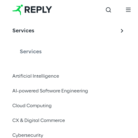
EVENT
Services
Quantum Business 
Europe 2022
Services
Artificial Intelligence
Événement numérique | 23 - 24 mars 2022
AI-powered Software Engineering
En savoir plus
Cloud Computing
CX & Digital Commerce
Cybersecurity