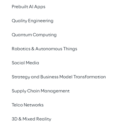
dans son 
stand virtuel
, de découvrir les 
Prebuilt AI Apps
potentialités des 
ordinateurs quantiques
 et 
des 
algorithmes quantiques
 pour trouver 
Quality Engineering
des solutions à des problèmes insolubles.
Quantum Computing
Robotics & Autonomous Things
Social Media
Suivez le keynote de 
Reply !
Strategy and Business Model Transformation
Supply Chain Management
« L’informatique quantique dans votre 
entreprise aujourd’hui : feuille de route 
Telco Networks
pour un gain de valeur rapide »
23 mars à 12h20 CET
3D & Mixed Reality