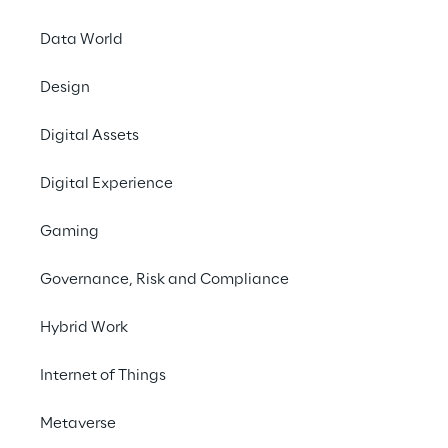
human machine interfaces
Data World
Augmented & Virtual Reality
Artificial Intelligence & Machine
Design
Learning
hololens
Digital Assets
Mixed Reality
Digital Experience
Gaming
Governance, Risk and Compliance
Hybrid Work
Internet of Things
Metaverse
Souligner l'importance de l'innovation