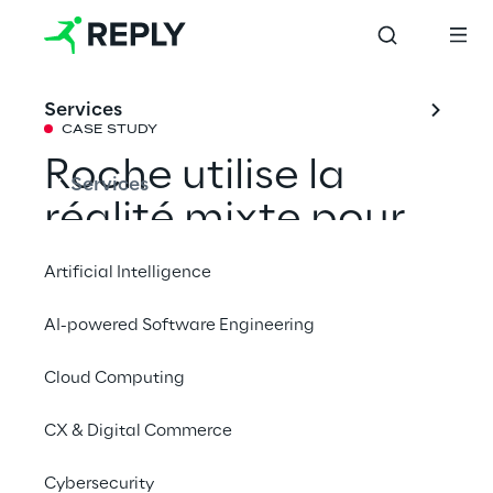
Services
CASE STUDY
Roche utilise la
Services
réalité mixte pour
la présentation de
Artificial Intelligence
thérapies
AI-powered Software Engineering
oncologiques
Cloud Computing
CX & Digital Commerce
Partager avec un ami
Cybersecurity