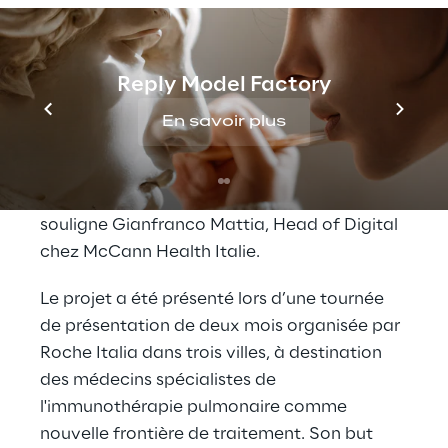
visualisation 3D et les solutions de réalité
étendue personnalisées. «La Réalité Mixte
permet de définir des projets de formation
Reply Model Factory
plus engageants et efficaces car il est
possible de réaliser des simulations de
En savoir plus
processus complexes tout en maintenant
des niveaux élevés d'interaction avec le
contenu et avec tous ses utilisateurs»,
souligne Gianfranco Mattia, Head of Digital
chez McCann Health Italie.
Le projet a été présenté lors d’une tournée
de présentation de deux mois organisée par
Roche Italia dans trois villes, à destination
des médecins spécialistes de
l'immunothérapie pulmonaire comme
nouvelle frontière de traitement. Son but