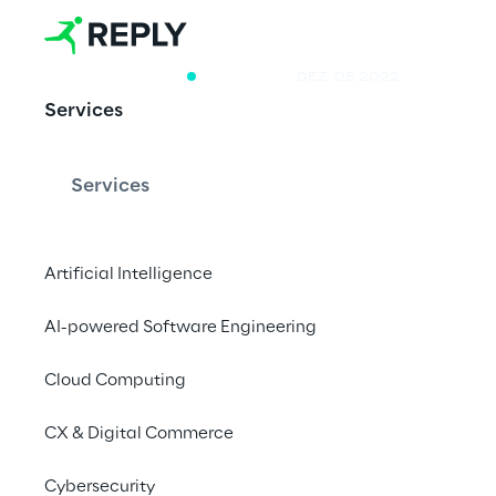
RESEARCH
DEZ. DE 2022
Services
Industrial IoT
A reality che
Services
Artificial Intelligence
A Reply tem explorad
impulsionando o cresc
AI-powered Software Engineering
inteligentes, e transp
Cloud Computing
CX & Digital Commerce
Cybersecurity