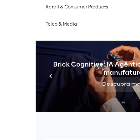
Retail & Consumer Products
O crescimento da IoT Industria
Telco & Media
papel onipresente da computação em nuvem como o no
 e a IoT, que também se tornou uma tecnologia líder,
re e migrando para os mercados de consumo e indust
estão impulsionando o crescimento do mercado de IoT,
Brick Cognitive: IA Agênti
manufatura é a área mais relevante.
manufatur
Descubra ma
Aumentando a produtividade das 