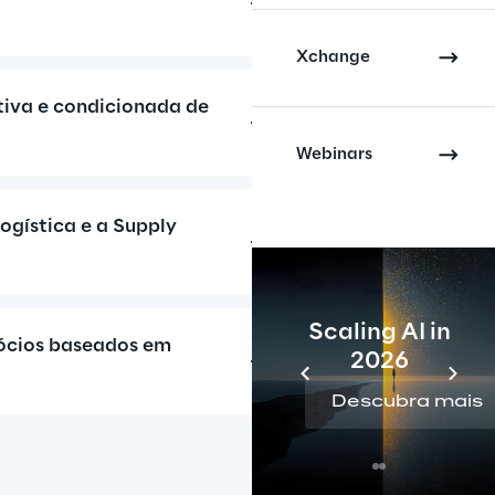
Xchange
iva e condicionada de 
Webinars
gística e a Supply 
Scaling AI in
cios baseados em 
2026
Descubra mais