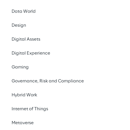
Data World
Design
Hoje, temos o 
softwares e serviços
Digital Assets
com um novo hardwa
Digital Experience
plataformas que 
Gaming
Governance, Risk and Compliance
Hybrid Work
Internet of Things
Os players da indústria 
Metaverse
podem obter vários 