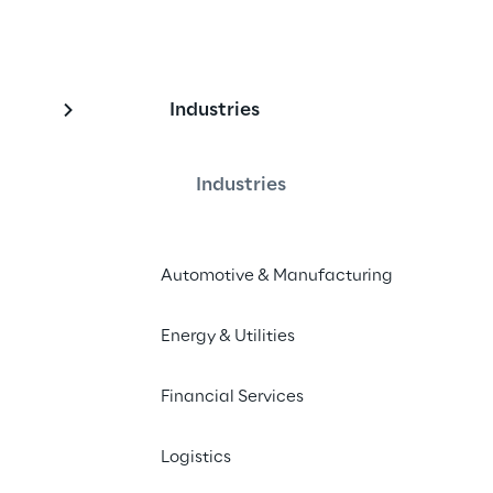
Industries
:
ck
Industries
Automotive & Manufacturing
o as duas áreas principais que estão 
imento da IoT na indústria: fábricas 
Energy & Utilities
orte e logística inteligentes.
Financial Services
Logistics