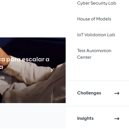
Cyber Security Lab
l
House of Models
vo padrão para 
IoT Validation Lab
 completando a nuvem 
rial. Com foco nas 
Test Automation
 o uso de IoT na 
Center
ca para escalar a
Indu
a
is
Challenges
Insights
fábricas e a qualidade 