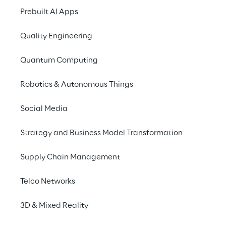
benefícios com a adoção 
Prebuilt AI Apps
da IoT como 
impulsionador da 
Quality Engineering
inovação
Quantum Computing
Robotics & Autonomous Things
Social Media
Strategy and Business Model Transformation
Supply Chain Management
Telco Networks
3D & Mixed Reality