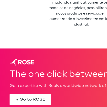
mudando significativamente os
modelos de negócios, possibilitan
novos produtos e serviços, e 
aumentando o investimento em I
Industrial.
The one click between 
Gain expertise with Reply’s worldwide network of 
Go to ROSE