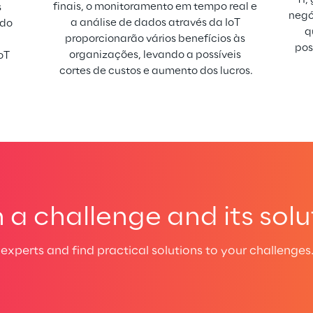
finais, o monitoramento em tempo real e 
 
negó
a análise de dados através da IoT 
do 
q
proporcionarão vários benefícios às 
pos
organizações, levando a possíveis 
oT 
cortes de custos e aumento dos lucros.
a challenge and its solu
experts and find practical solutions to your challenges