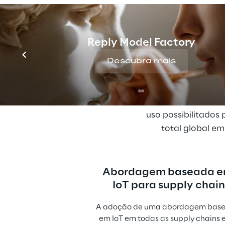
Reply Model Factory
Produtos 
Descubra mais
no
Haverá um crescime
uso possibilitados
total global em
Abordagem baseada e
IoT para supply chai
A adoção de uma abordagem base
em IoT em todas as supply chains e