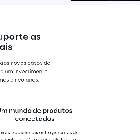
pps
uporte as 
is
ais
aos novos casos de 
do um investimento 
imos cinco anos.
m mundo de produtos 
conectados
eiras tradicionais entre gerentes de 
 gerentes de OT e especialistas em 