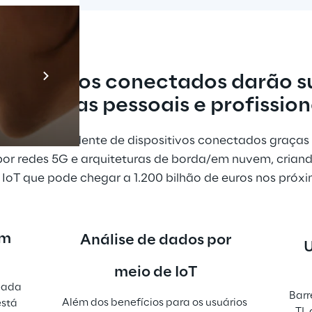
Prebuilt AI A
e serviços conectados darão s
Descubra ma
ssas vidas pessoais e profission
nto surpreendente de dispositivos conectados graças 
 por redes 5G e arquiteturas de borda/em nuvem, crian
 IoT que pode chegar a 1.200 bilhão de euros nos próx
m 
Análise de dados por
U
n
meio de IoT
ada 
Barr
Além dos benefícios para os usuários 
stá 
TI,