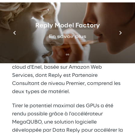
sur le modèle mathématique
QUBO
(Quadratic Unconstrained Binary
Optimisation)
et peut être exécutée
Reply Model Factory
efficacement par du matériel quantique,
connu sous le nom de
Quantum Processing
En savoir plus
Units
ou
QPUs
, ainsi que par du matériel
classique, connu sous le nom de Graphics
Processing Units
ou
GPUs
. L'infrastructure
cloud d'Enel, basée sur Amazon Web
Services, dont Reply est Partenaire
Consultant de niveau Premier, comprend les
deux types de matériel.
Tirer le potentiel maximal des GPUs a été
rendu possible grâce à l'accélérateur
MegaQUBO
, une solution logicielle
développée par Data Reply pour accélérer la