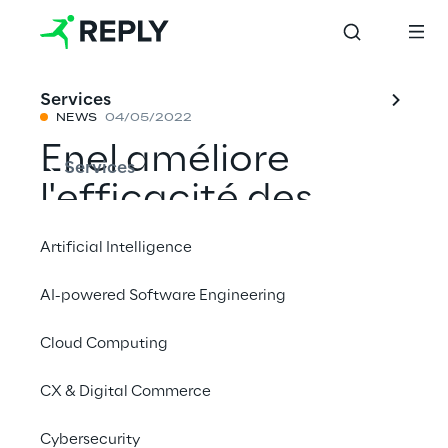
Services
NEWS
04/05/2022
Enel améliore
Services
l'efficacité des
travaux de
Artificial Intelligence
maintenance grâce
AI-powered Software Engineering
à des Algorithmes
Cloud Computing
d'Inspiration
Quantique
CX & Digital Commerce
Cybersecurity