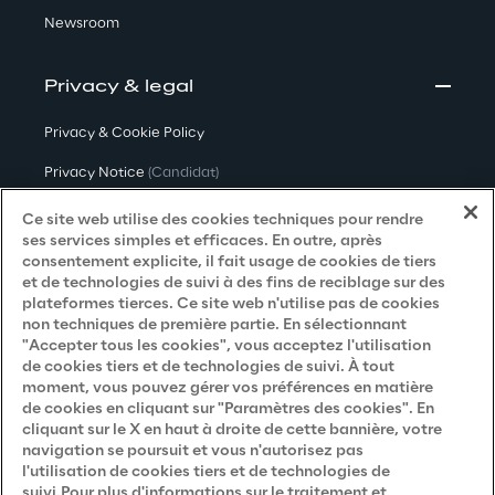
Newsroom
Privacy & legal
Privacy & Cookie Policy
Privacy Notice
(Candidat)
Privacy Notice
(Client)
Ce site web utilise des cookies techniques pour rendre
ses services simples et efficaces. En outre, après
Privacy Notice
(Fournisseur)
consentement explicite, il fait usage de cookies de tiers
et de technologies de suivi à des fins de reciblage sur des
Privacy Notice
(Marketing)
plateformes tierces. Ce site web n'utilise pas de cookies
non techniques de première partie. En sélectionnant
Accessibility Statement
"Accepter tous les cookies", vous acceptez l'utilisation
de cookies tiers et de technologies de suivi. À tout
moment, vous pouvez gérer vos préférences en matière
de cookies en cliquant sur "Paramètres des cookies". En
Careers
cliquant sur le X en haut à droite de cette bannière, votre
navigation se poursuit et vous n'autorisez pas
Contacts
l'utilisation de cookies tiers et de technologies de
suivi.Pour plus d'informations sur le traitement et