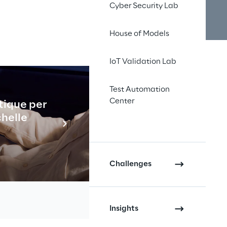
Cyber Security Lab
House of Models
IoT Validation Lab
Test Automation
onference
AI/ML
Center
tique per
Industrial
 Machine Learning 
chelle
En savo
tés commerciales 
Challenges
t, les participants 
avoir comment les 
néficiant au maximum 
Insights