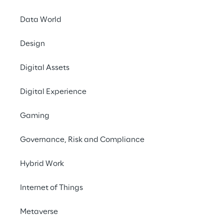
Data World
Design
Digital Assets
Aws Innova
Digital Experience
Assistez à l'édition d
édition, un événemen
Gaming
services
.
Governance, Risk and Compliance
Découvrez comment ac
Hybrid Work
grâce aux services d
ont la possibilité d'in
Internet of Things
ressources 
AI / ML
 pe
des avantages.
Metaverse