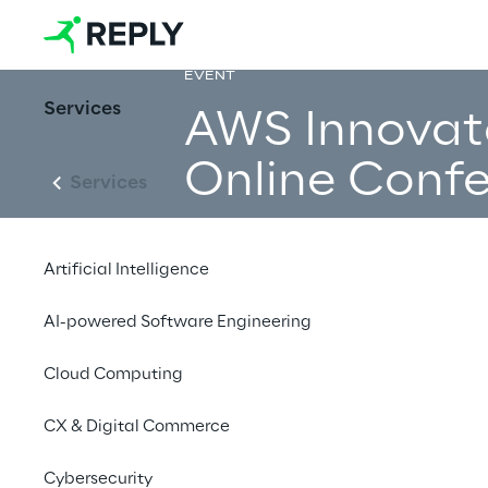
EVENT
Services
AWS Innovat
Online Confe
Services
Artificial Intelligence
AI / ML Edition
AI-powered Software Engineering
Événement
Cloud Computing
février 2
CX & Digital Commerce
Cybersecurity