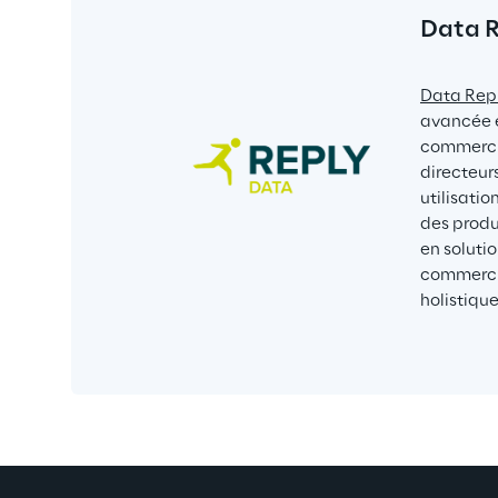
Data 
Data Rep
avancée e
commercia
directeur
utilisati
des produ
en soluti
commercia
holistique