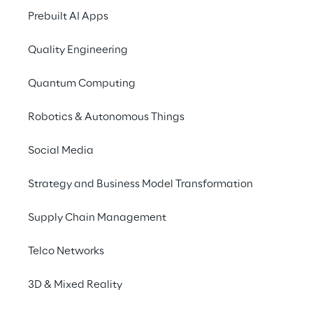
Data Reply
 est prése
Prebuilt AI Apps
gratuitement à l'évén
offerts par AWS.
Quality Engineering
Quantum Computing
Robotics & Autonomous Things
Inspirez-vo
Social Media
Strategy and Business Model Transformation
Supply Chain Management
Telco Networks
3D & Mixed Reality