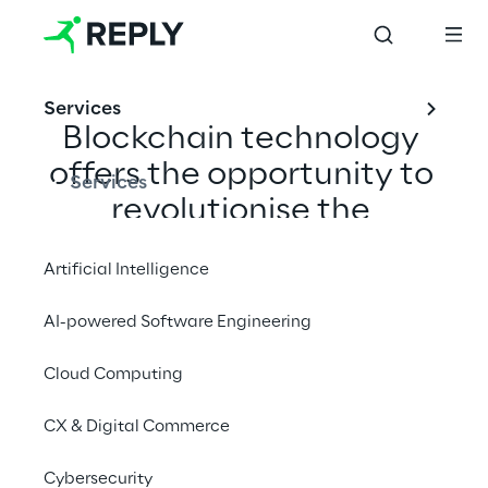
Services
Blockchain technology 
offers the opportunity to 
Services
revolutionise the 
financial ecosystem by 
Artificial Intelligence
offering several 
innovative investment 
AI-powered Software Engineering
services and tools.
Cloud Computing
CX & Digital Commerce
Discover our experience
Cybersecurity