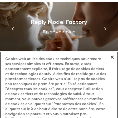
Investors
Newsroom
Reply Model Factory
Privacy & legal
En savoir plus
Privacy & Cookie Policy
Privacy Notice
(Candidat)
Privacy Notice
(Client)
Ce site web utilise des cookies techniques pour rendre
ses services simples et efficaces. En outre, après
Privacy Notice
(Fournisseur)
consentement explicite, il fait usage de cookies de tiers
et de technologies de suivi à des fins de reciblage sur des
Privacy Notice
(Marketing)
plateformes tierces. Ce site web n'utilise pas de cookies
non techniques de première partie. En sélectionnant
Accessibility Statement
"Accepter tous les cookies", vous acceptez l'utilisation
de cookies tiers et de technologies de suivi. À tout
moment, vous pouvez gérer vos préférences en matière
de cookies en cliquant sur "Paramètres des cookies". En
Careers
cliquant sur le X en haut à droite de cette bannière, votre
navigation se poursuit et vous n'autorisez pas
Contacts