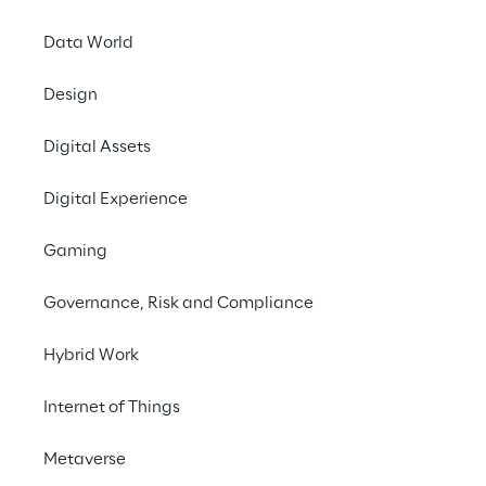
Data World
Design
Digital Assets
Digital Experience
Gaming
Governance, Risk and Compliance
Hybrid Work
Internet of Things
L'IA générative à portée 
de main
Metaverse