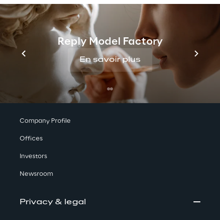
tour des œuvres d'art imaginatives et 
créatives.
Reply Model Factory
En savoir plus
We are
Company Profile
Offices
Investors
Newsroom
Privacy & legal