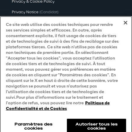
Privacy & Cookie Policy
Privacy Notice
(Candidat)
Privacy Notice
(Client)
Ce site web utilise des cookies techniques pour rendre
ses services simples et efficaces. En outre, après
Privacy Notice
(Fournisseur)
consentement explicite, il fait usage de cookies de tiers
et de technologies de suivi à des fins de reciblage sur des
Privacy Notice
(Marketing)
plateformes tierces. Ce site web n'utilise pas de cookies
non techniques de première partie. En sélectionnant
Accessibility Statement
"Accepter tous les cookies", vous acceptez l'utilisation
de cookies tiers et de technologies de suivi. À tout
moment, vous pouvez gérer vos préférences en matière
de cookies en cliquant sur "Paramètres des cookies". En
Careers
cliquant sur le X en haut à droite de cette bannière, votre
navigation se poursuit et vous n'autorisez pas
Contacts
l'utilisation de cookies tiers et de technologies de
suivi.Pour plus d'informations sur le traitement et
l'option de refus, vous pouvez lire notre
Politique de
Confidentialité et de Cookies
Paramètres des
Autoriser tous les
cookies
cookies
Reply © 2026