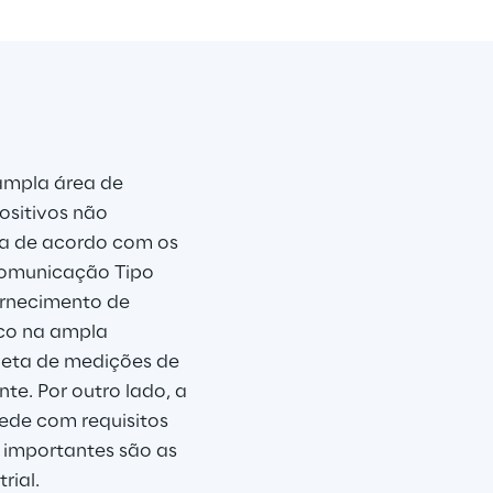
ampla área de 
ositivos não 
da de acordo com os 
Comunicação Tipo 
rnecimento de 
co na ampla 
leta de medições de 
e. Por outro lado, a 
ede com requisitos 
s importantes são as 
rial.