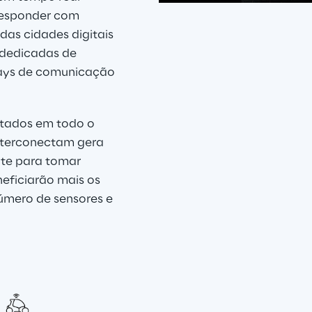
esponder com 
das cidades digitais 
 dedicadas de 
pps
ways de comunicação 
is
ctados em todo o 
nterconectam gera 
te para tomar 
ficiarão mais os 
mero de sensores e 