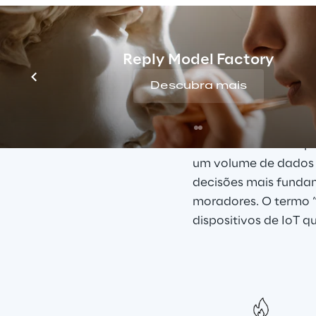
visando entender me
soluções mais rápidas
são projetados para 
Reply Model Factory
dispositivos móveis,
Descubra mais
e data centers.
Em 2025, as tendênci
mundo aumentará para
um volume de dados 
decisões mais funda
moradores. O termo 
dispositivos de IoT 