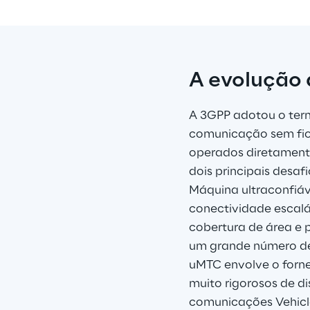
A evolução 
A 3GPP adotou o ter
comunicação sem fio 
operados diretamente
dois principais desa
Máquina ultraconfiá
conectividade escalá
cobertura de área e 
um grande número de 
uMTC envolve o forne
muito rigorosos de di
comunicações Vehicle‐