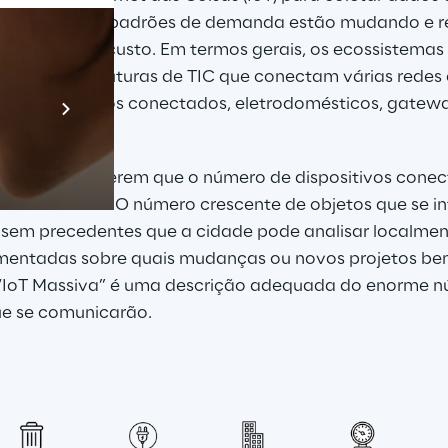
lhor como os padrões de demanda estão mudando e r
 e de menor custo. Em termos gerais, os ecossistemas 
rodar em estruturas de TIC que conectam várias redes
Prebuilt AI A
 sensores, carros conectados, eletrodomésticos, gate
Descubra ma
as da IoT sugerem que o número de dispositivos cone
 75 bilhões. O número crescente de objetos que se i
sem precedentes que a cidade pode analisar localmen
mentadas sobre quais mudanças ou novos projetos bene
“IoT Massiva” é uma descrição adequada do enorme nú
que se comunicarão.