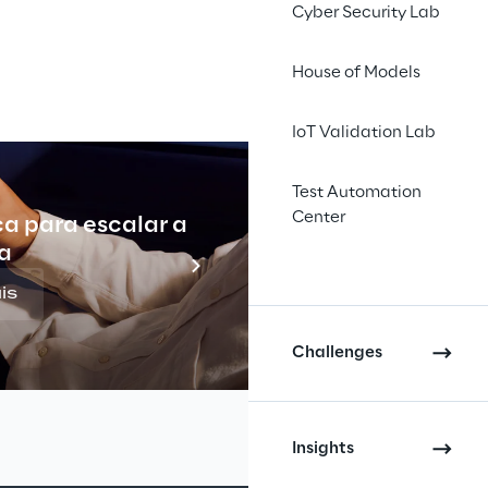
Cyber Security Lab
House of Models
IoT Validation Lab
INDEX
Test Automation
Center
ca para escalar a
Indu
a
is
Challenges
Insights