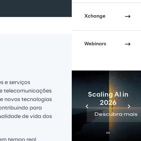
Xchange
Webinars
 e serviços 
 de telecomunicações 
Scaling AI in
de novas tecnologias 
2026
ontribuindo para 
Descubra mais
ualidade de vida dos 
 em tempo real 