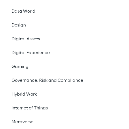
massivos de dados e
Data World
Design
Digital Assets
O que é uma cidade inteligente?
Digital Experience
Gaming
Impacto da densidade de dispositivos nas cidad
Governance, Risk and Compliance
A evolução da IoT massiva
Hybrid Work
Internet of Things
Cidades inteligentes: As soluções digitais para
Metaverse