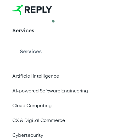
ARTICLE
Services
5G e Cidades
para um fut
Services
Artificial Intelligence
AI-powered Software Engineering
Os novos aplicativos 
permitindo iniciativa
Cloud Computing
mundo. Ele fornece a
CX & Digital Commerce
e controlar dispositi
insights e informaçõe
Cybersecurity