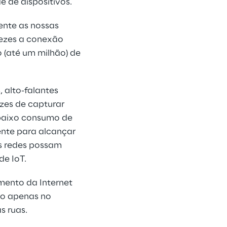
e de dispositivos.
nte as nossas 
vezes a conexão 
 (até um milhão) de 
 alto-falantes 
azes de capturar 
 baixo consumo de 
nte para alcançar 
s redes possam 
de IoT.
mento da Internet 
ão apenas no 
s ruas.