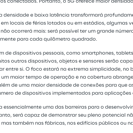
vos conectados. Portanto, o 5G oferece maior densidad
a densidade e baixa latência transformará profundame
 em locais de férias lotados ou em estádios, algumas 
 não ocorrerá mais: será possível ter um grande número
mente para cada quilômetro quadrado.
lém de dispositivos pessoais, como smartphones, tablets,
uitos outros dispositivos, objetos e sensores serão cap
ar entre si. O foco estará na extrema simplicidade, no
r um maior tempo de operação e na cobertura abrange
 além de uma maior densidade de conexões para que a
mero de dispositivos implementados para aplicações 
na essencialmente uma das barreiras para o desenvolvi
tanto, será capaz de demonstrar seu pleno potencial n
 mas também nas fábricas, nos edifícios públicos ou na