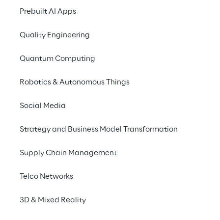
Reply expertise
Prebuilt AI Apps
Quality Engineering
Quantum Computing
Robotics & Autonomous Things
O que é uma
Social Media
A Comissão Europeia 
Strategy and Business Model Transformation
tradicionais tornam-
Supply Chain Management
em benefício dos seu
são necessárias para
Telco Networks
atingir um alto níve
seus cidadãos.
3D & Mixed Reality
As cidades inteligent