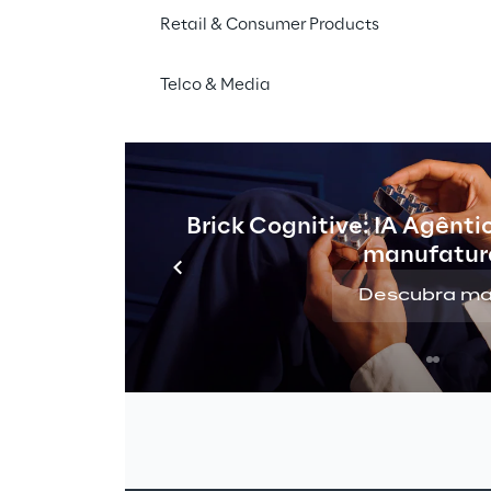
m tempo real.
Retail & Consumer Products
Telco & Media
Brick Cognitive: IA Agênti
manufatur
es inteligentes
Descubra ma
 um futuro mais habitável