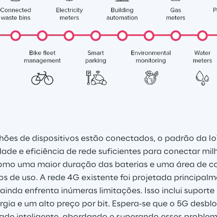
lhões de dispositivos estão conectados, o padrão da Io
ade e eficiência de rede suficientes para conectar milh
omo uma maior duração das baterias e uma área de c
os de uso. A rede 4G existente foi projetada principalm
inda enfrenta inúmeras limitações. Isso inclui suporte
gia e um alto preço por bit. Espera-se que o 5G desbloq
dade inteligente, abordando e superando esses problem