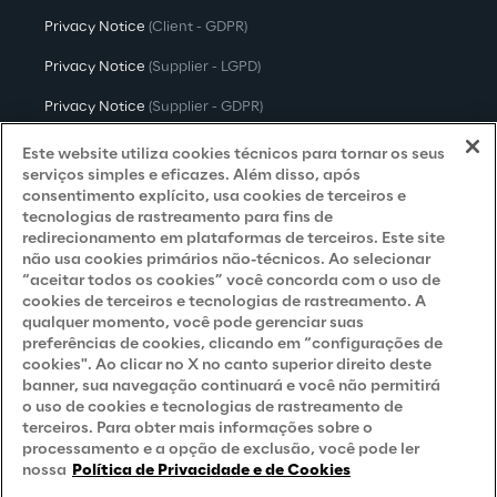
Privacy Notice
(Client - GDPR)
Privacy Notice
(Supplier - LGPD)
Privacy Notice
(Supplier - GDPR)
Privacy Notice
(Candidate - LGPD)
Este website utiliza cookies técnicos para tornar os seus
serviços simples e eficazes. Além disso, após
Privacy Notice
(Candidate - GDPR)
consentimento explícito, usa cookies de terceiros e
tecnologias de rastreamento para fins de
Privacy Notice
(Marketing)
redirecionamento em plataformas de terceiros. Este site
não usa cookies primários não-técnicos. Ao selecionar
Accessibility Statement
“aceitar todos os cookies” você concorda com o uso de
cookies de terceiros e tecnologias de rastreamento. A
qualquer momento, você pode gerenciar suas
preferências de cookies, clicando em “configurações de
Careers
cookies". Ao clicar no X no canto superior direito deste
banner, sua navegação continuará e você não permitirá
Contacts
o uso de cookies e tecnologias de rastreamento de
terceiros. Para obter mais informações sobre o
processamento e a opção de exclusão, você pode ler
nossa
Política de Privacidade e de Cookies