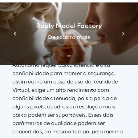
dispositivos conectados à rede. Cada caso 
de uso tem seus próprios requisitos e, muitos 
deles, podem ser ortogonais em termos de 
Reply Model Factory
qualidade, permitindo eficiência em 
cenários de compartilhamento de 
Descubra mais
infraestrutura. 
Por exemplo, um cenário de Veículo 
Autônomo requer baixa latência e alta 
confiabilidade para manter a segurança, 
assim como um caso de uso de Realidade 
Virtual, exige um alto rendimento com 
confiabilidade atenuada, pois a perda de 
alguns pixels, quadros ou resolução mais 
baixa podem ser suportáveis. Esses dois 
parâmetros de qualidade podem ser 
concedidos, ao mesmo tempo, pela mesma 