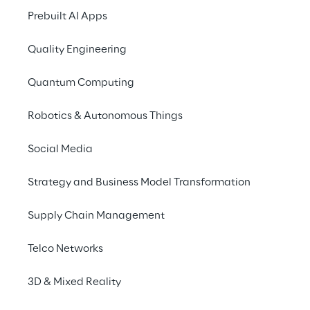
Prebuilt AI Apps
Principais agentes e aplicações
Quality Engineering
Qual a experiência da Reply com o fatiamento de 
Quantum Computing
Robotics & Autonomous Things
Fatiamento de rede: 
Social Media
cortando a mesma rede 
Strategy and Business Model Transformation
em várias fatias
Supply Chain Management
Um dos pontos fortes principais das redes 
Telco Networks
móveis 5G é a capacidade de fornecer 
conexões de banda larga e baixa latência, 
3D & Mixed Reality
mesmo quando há um grande número de 