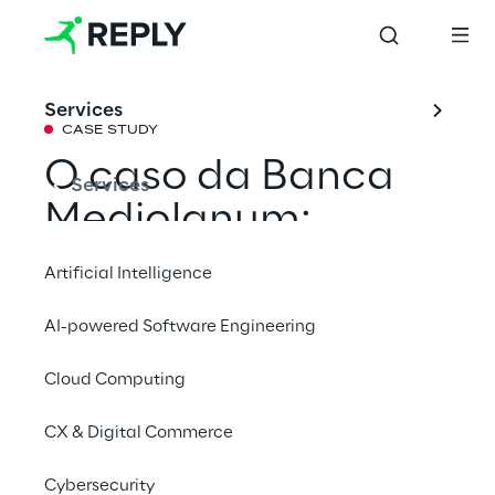
Services
CASE STUDY
O caso da Banca
Services
Mediolanum:
Laboratório de
Artificial Intelligence
Data Analytics e
AI-powered Software Engineering
realização de um
Cloud Computing
Mecanismo de
Recomendação
CX & Digital Commerce
Cybersecurity