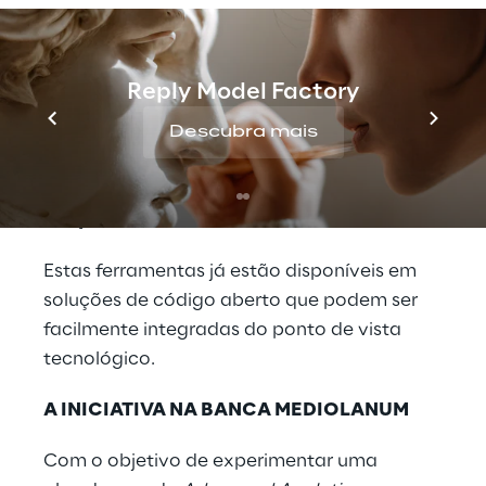
disponibilidade imediata de dados
combinada com o poder de computação
vinda
de arquiteturas escaláveis baseadas
Reply Model Factory
em
cluster
(Big Data) e, por outro lado, pela
adoção de bibliotecas e modelos
Descubra mais
computacionais baseados em
heurísticas
avançadas, baseadas no Aprendizado de
Máquinas
.
Estas ferramentas já estão disponíveis em
soluções de código aberto que podem ser
facilmente integradas do ponto de vista
tecnológico.
A INICIATIVA NA BANCA MEDIOLANUM
Com o objetivo de experimentar uma