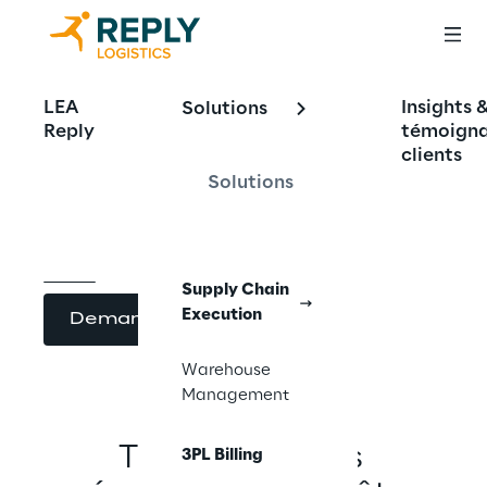
LEA™ Reply 3PL 
LEA
Insights 
Solutions
Reply
témoign
Billing
clients
Solutions
Supply Chain
Execution
Demander une demo
Warehouse
Management
Transformez les 
3PL Billing