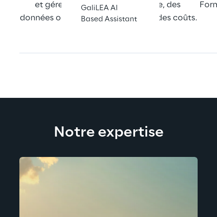
et gérer la facturation logistique, des 
Form
GaliLEA AI
données opérationnelles au calcul des coûts.
Based Assistant
Notre expertise