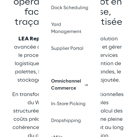
opérations d'entrepôt en 
Dock Scheduling
facturation précise, 
traçable et automatisée
Yard
Management
LEA Reply™ 3PL Billing
 est une solution 
avancée conçue pour automatiser et gérer 
Supplier Portal
le processus de facturation des services 
logistiques, notamment la manutention de 
palettes, la préparation de commandes, le 
stockage et les services à valeur ajoutée.
Omnichannel
Commerce
En transformant les données opérationnelles 
du WMS en activités facturables 
In-Store Picking
structurées, la solution permet un calcul des 
coûts précis tout en garantissant une pleine 
Dropshipping
cohérence et traçabilité totales tout au long 
du cycle de vie de la facturation.