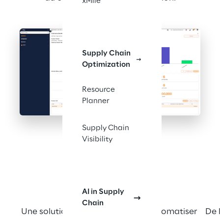
xMile
Supply Chain
Optimization
Resource
Planner
Supply Chain
Visibility
LA SOLUTION
AI in Supply
Chain
Une solution configurable pour automatiser 
De l