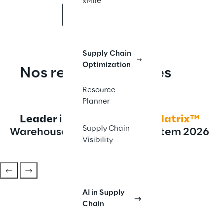
xMile
Contactez-nous
Supply Chain
Optimization
Nos reconnaissances
Resource
Planner
Leader
 in the 
QKS
SPARK Matrix™
Supply Chain
Warehouse Management System 2026 
Visibility
Report
AI in Supply
Chain