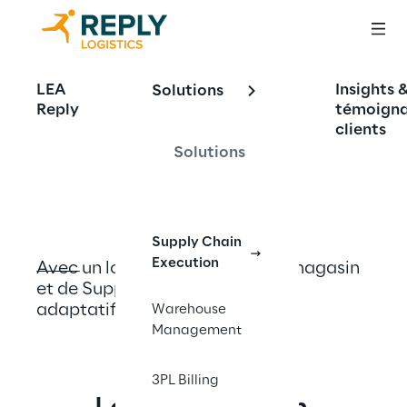
Transformer la 
LEA
Insights 
Solutions
Reply
témoign
logistique grâce à 
clients
l'innovation
Solutions
Supply Chain
Execution
Avec un logiciel d'entrepôt, de magasin 
et de Supply Chain intelligent, 
adaptatif et modulaire.
Warehouse
Management
3PL Billing