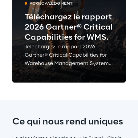
ACKNOWLEDGMENT
Téléchargez le rapport
2026 Gartner® Critical
Capabilities for WMS.
Téléchargez le rapport 2026
Gartner® Critical Capabilities for
Warehouse Management Systems
et découvrez comment Logistics
Reply est évalué aux côtés
d'autres fournisseurs de WMS—une
ressource clé pour comparer les
solutions et éclairer votre décision
d'investissement.
Ce qui nous rend uniques