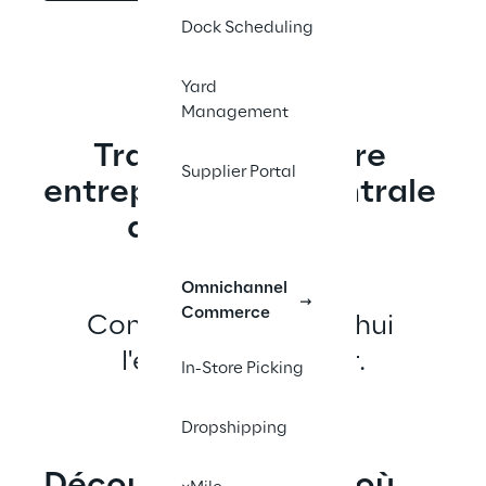
Dock Scheduling
Yard
Management
Transformez votre 
Supplier Portal
entrepôt en une centrale 
d'efficacité et 
d'innovation.
Omnichannel
Commerce
Construisez aujourd'hui 
l'entrepôt du futur.
In-Store Picking
Dropshipping