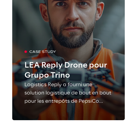
CASE STUDY
LEA Reply Drone pour
Grupo Trino
Logistics Reply a fourni une
solution logistique de bout en bout
pour les entrepôts de PepsiCo
exploités par Grupo Trino,
couvrant tous les processus, de la
mise en œuvre du WMS à
l'inventaire par drones.