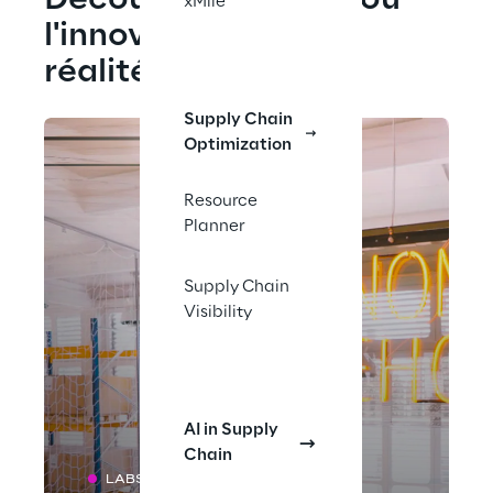
Découvrez Area42, où 
xMile
l'innovation devient 
réalité
Supply Chain
Optimization
Resource
Planner
Supply Chain
Visibility
AI in Supply
Chain
LABS