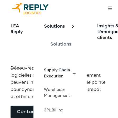
Technologies de 
LEA
Insights 
Solutions
Reply
témoign
pointe
clients
Solutions
Découvrez comment nos solutions 
Supply Chain
logicielles de chaîne d'approvisionnement 
Execution
peuvent intégrer des technologies de pointe 
pour dynamiser vos opérations d'entrepôt 
Warehouse
Management
et offrir un avantage concurrentiel.
3PL Billing
Contactez-nous